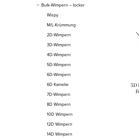
d
Bulk-Wimpern – locker
s
u
Wispy
t
k
M/L-Krümmung
e
2D-Wimpern
t
d
3D-Wimpern
s
4D-Wimpern
e
o
5D-Wimpern
r
r
6D-Wimpern
P
t
6D Kamelie
5D 
F
r
7D-Wimpern
i
8D Wimpern
o
e
10D Wimpern
d
r
12D Wimpern
u
u
14D Wimpern