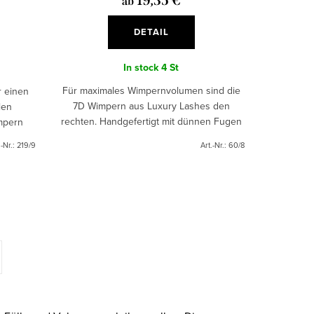
19,35 €
ab
DETAIL
In stock
4 St
Für maximales Wimpernvolumen sind die
r einen
7D Wimpern aus Luxury Lashes den
len
rechten. Handgefertigt mit dünnen Fugen
mpern
haften sie perfekt an den natürlichen
 sind
.-Nr.:
219/9
Art.-Nr.:
60/8
Wimpern. Vgeeignet für alle...