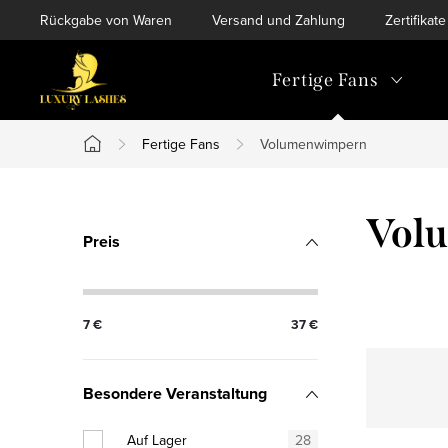
Zum
Rückgabe von Waren
Versand und Zahlung
Zertifikate
Inhalt
springen
Fertige Fans
Fertige Fans
Volumenwimpern
Startseite
S
Vol
Preis
e
i
7
€
37
€
t
e
Besondere Veranstaltung
n
Auf Lager
28