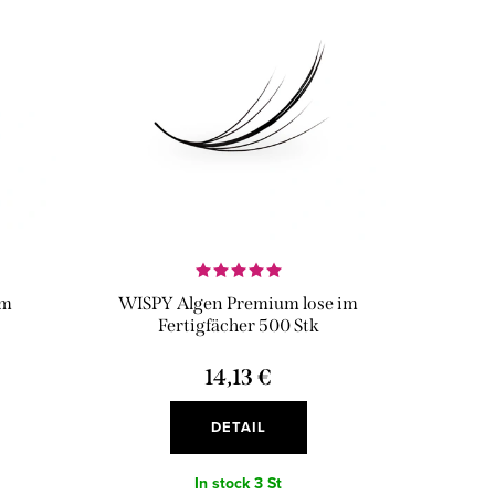
im
WISPY Algen Premium lose im
Fertigfächer 500 Stk
14,13 €
DETAIL
In stock
3 St