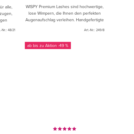
WISPY Premium Lashes sind hochwertige,
r alle,
lose Wimpern, die Ihnen den perfekten
rzugen,
Augenaufschlag verleihen. Handgefertigte
ugen
Wimpern mit dünnen Gelenken, die einen
nd
.-Nr.:
48/21
Art.-Nr.:
249/8
natürlichen und...
nne...
ab bis zu
-49 %