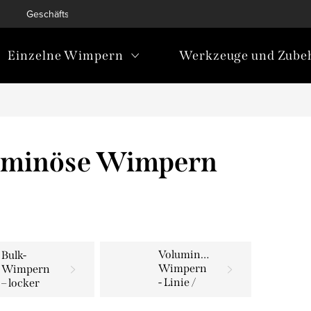
Geschäftsbedingungen
Bedingungen zum Schutz personen
Einzelne Wimpern
Werkzeuge und Zube
uminöse Wimpern
Voluminöse
Bulk-
Wimpern
Wimpern
- Linie /
– locker
Bänder