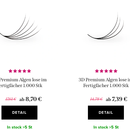
Premium Algen lose im
3D Premium Algen lose 
ertigfächer 1.000 Stk
Fertigfächer 1.000 Stk
8,70 €
7,39 €
17,61 €
ab
14,78 €
ab
DETAIL
DETAIL
In stock
>5 St
In stock
>5 St