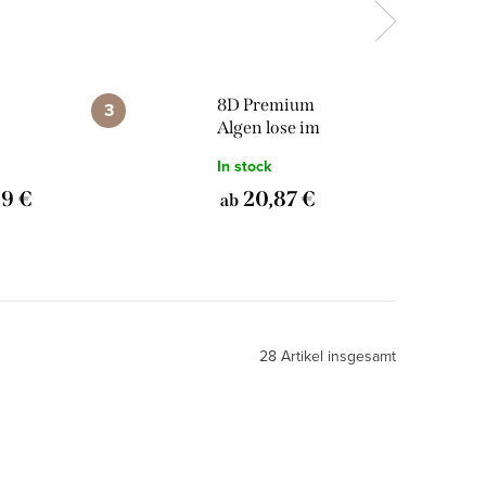
8D Premium
Algen lose im
1.000
Fertigfächer 1.000
In stock
Stk
39 €
20,87 €
ab
28
Artikel insgesamt