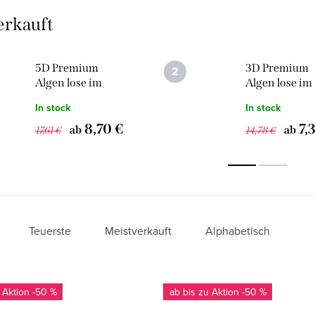
erkauft
5D Premium
3D Premium
Algen lose im
Algen lose im
Fertigfächer 1.000
Fertigfächer 
In stock
In stock
Stk
Stk
8,70 €
7,
ab
ab
17,61 €
14,78 €
Teuerste
Meistverkauft
Alphabetisch
u
-50 %
ab bis zu
-50 %