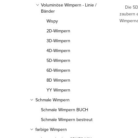
k
n
Voluminöse Wimpern - Linie /
Die 5D
Bänder
t
zaubern e
g
Wimpernau
Wispy
e
schneller
2D-Wimpern
3D-Wimpern
4D-Wimpern
5D-Wimpern
6D-Wimpern
8D Wimpern
YY Wimpern
Schmale Wimpern
Schmale Wimpern BUCH
Schmale Wimpern bestreut
farbige Wimpern