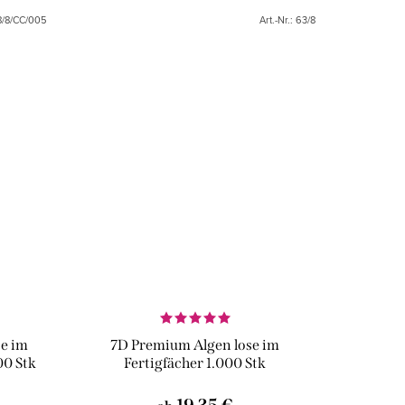
n und
Fugen sind ein Zeichen für die Qualität
8/8/CC/005
Art.-Nr.:
63/8
e...
des Produkts. Dies sind...
se im
7D Premium Algen lose im
00 Stk
Fertigfächer 1.000 Stk