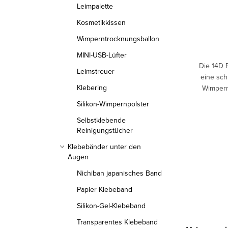
Leimpalette
Kosmetikkissen
Wimperntrocknungsballon
MINI-USB-Lüfter
Die 14D 
Leimstreuer
eine sch
Klebering
Wimpern
sind all
Silikon-Wimpernpolster
n
Selbstklebende
Reinigungstücher
Klebebänder unter den
S
Augen
t
Nichiban japanisches Band
P
e
Papier Klebeband
a
u
Silikon-Gel-Klebeband
g
e
i
Transparentes Klebeband