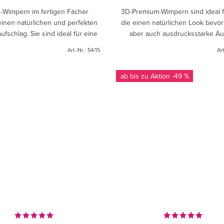
-Wimpern im fertigen Fächer
3D-Premium-Wimpern sind ideal fü
inen natürlichen und perfekten
die einen natürlichen Look bevo
fschlag. Sie sind ideal für eine
aber auch ausdrucksstarke A
e Anwendung. Paket enthält 950
wünschen. Die Wimpern si
Art.-Nr.:
54/15
Art
Stück - 1000 Stück...
handgefertigt und haben sehr dü
ab bis zu
-49 %