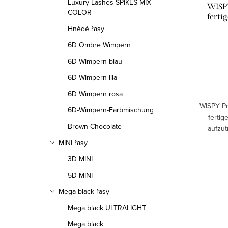
Luxury Lashes SPIKES MIX
WISPY
COLOR
ferti
Hnědé řasy
6D Ombre Wimpern
6D Wimpern blau
6D Wimpern lila
6D Wimpern rosa
WISPY P
6D-Wimpern-Farbmischung
fertig
Brown Chocolate
aufzut
anhalten
MINI řasy
Augen
3D MINI
5D MINI
Mega black řasy
Mega black ULTRALIGHT
Mega black