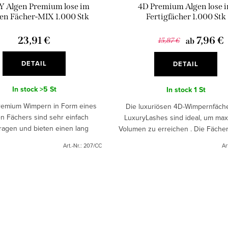
 Algen Premium lose im
4D Premium Algen lose 
gen Fächer-MIX 1.000 Stk
Fertigfächer 1.000 Stk
23,91 €
7,96 €
15,87 €
ab
DETAIL
DETAIL
In stock
>5 St
In stock
1 St
remium Wimpern in Form eines
Die luxuriösen 4D-Wimpernfäch
en Fächers sind sehr einfach
LuxuryLashes sind ideal, um max
ragen und bieten einen lang
Volumen zu erreichen . Die Fäche
den Effekt. Sie verleihen Ihren
dafür, dass die Anwendung schnel
Art.-Nr.:
207/CC
Ar
 einen dramatischen und...
und natürlicher...