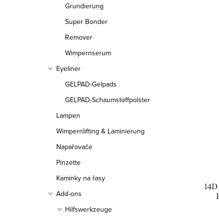
kön
Grundierung
ver
Super Bonder
Remover
Wimpernserum
Eyeliner
GELPAD-Gelpads
GELPAD-Schaumstoffpolster
Lampen
Wimpernlifting & Laminierung
Napařovače
Pinzette
Kamínky na řasy
14D
Add-ons
Hilfswerkzeuge