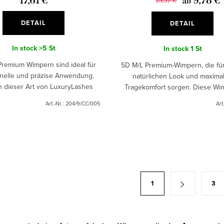
17,61 €
9,78 €
19,57 €
ab
DETAIL
DETAIL
In stock
>5 St
In stock
1 St
Premium Wimpern sind ideal für
5D M/L Premium-Wimpern, die fü
nelle und präzise Anwendung.
natürlichen Look und maxima
 dieser Art von LuxuryLashes
Tragekomfort sorgen. Diese Wi
es, was Sie brauchen, um einen
haben sehr dünne Gelenke und
Art.-Nr.:
204/9/CC/005
Art
och nie dagewesenen...
handgefertigt.
1
3