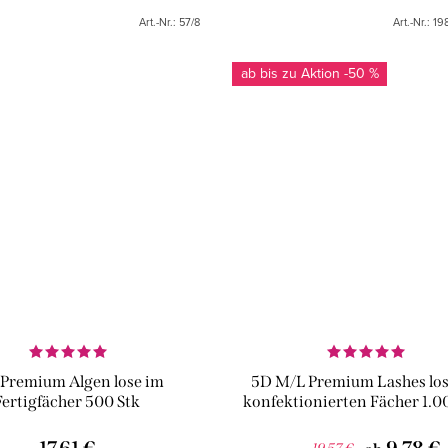
nen. Die Wimpern sind in
verleihen. Ideal zum schnelle
Art.-Nr.:
57/8
Art.-Nr.:
19
schiedenen Kurven und...
präzisen Auftragen und für all
ab bis zu
-50 %
 Premium Algen lose im
5D M/L Premium Lashes lo
Fertigfächer 500 Stk
konfektionierten Fächer 1.0