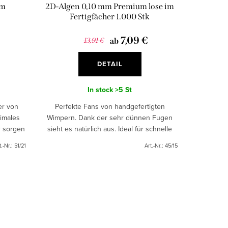
im
2D-Algen 0,10 mm Premium lose im
Fertigfächer 1.000 Stk
7,09 €
13,91 €
ab
DETAIL
In stock
>5 St
er von
Perfekte Fans von handgefertigten
imales
Wimpern. Dank der sehr dünnen Fugen
r sorgen
sieht es natürlich aus. Ideal für schnelle
ler geht
und präziser Einsatz und sind geeignet für
t.-Nr.:
51/21
Art.-Nr.:
45/15
alle wimpernkunst. Es...