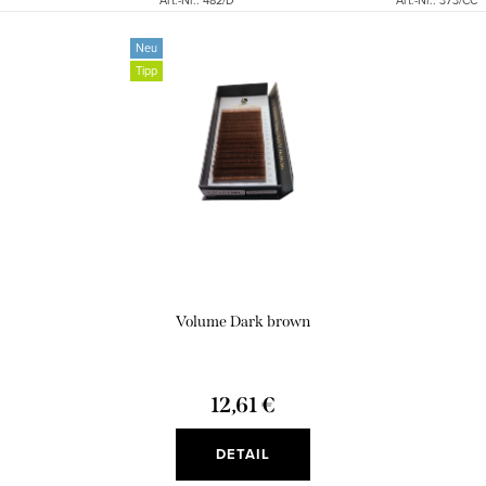
Art.-Nr.:
482/D
Art.-Nr.:
373/CC
anzubieten,...
Neu
Tipp
Volume Dark brown
12,61 €
DETAIL