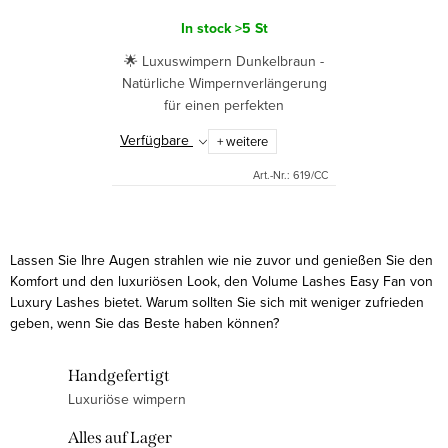
In stock
>5 St
🌟 Luxuswimpern Dunkelbraun -
Natürliche Wimpernverlängerung
für einen perfekten
Augenaufschlag✨ Erwecken Sie
Verfügbare
+ weitere
Ihre natürliche SchönheitSie
sehnen sich nach perfekten
Art.-Nr.:
619/CC
Wimpern, die...
S
t
Lassen Sie Ihre Augen strahlen wie nie zuvor und genießen Sie den
e
Komfort und den luxuriösen Look, den Volume Lashes Easy Fan von
Luxury Lashes bietet. Warum sollten Sie sich mit weniger zufrieden
u
geben, wenn Sie das Beste haben können?
e
r
Handgefertigt
e
Luxuriöse wimpern
l
e
Alles auf Lager