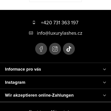
F
u
+420 731 363 197
ß
info
@
luxurylashes.cz
z
e
i
l
Informace pro vás
e
Instagram
Wir akzeptieren online-Zahlungen