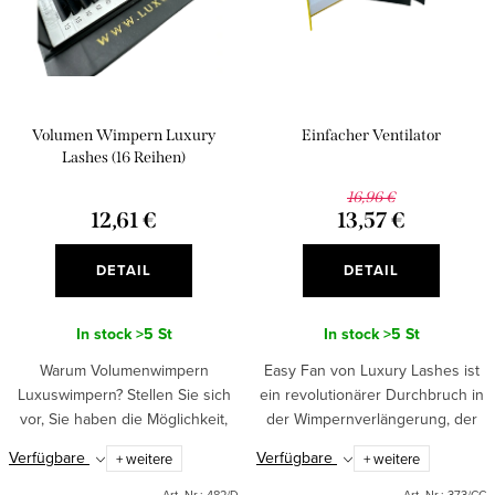
d
r
e
t
r
i
P
Volumen Wimpern Luxury
Einfacher Ventilator
e
r
Lashes (16 Reihen)
r
o
16,96 €
u
12,61 €
13,57 €
d
n
u
DETAIL
DETAIL
g
k
In stock
>5 St
In stock
>5 St
t
Warum Volumenwimpern
Easy Fan von Luxury Lashes ist
e
Luxuswimpern? Stellen Sie sich
ein revolutionärer Durchbruch in
vor, Sie haben die Möglichkeit,
der Wimpernverlängerung, der
Ihren Kunden unglaublich
für ein noch nie dagewesenes
Verfügbare
Verfügbare
+ weitere
+ weitere
voluminöse, aber dennoch
Volumen sorgt, ohne dabei den
leichte und bequeme Wimpern
Komfort und die...