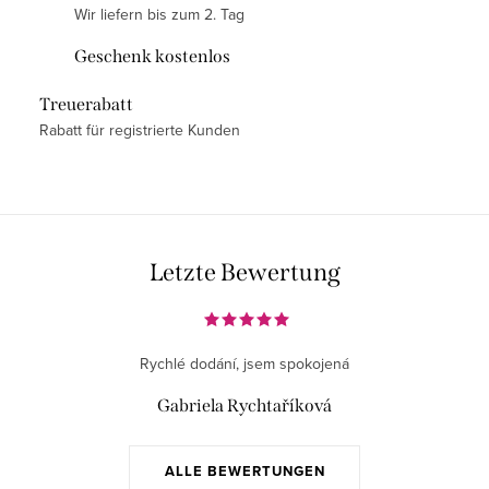
m
Wir liefern bis zum 2. Tag
e
Geschenk kostenlos
n
t
Treuerabatt
e
Rabatt für registrierte Kunden
d
e
r
L
i
Letzte Bewertung
s
t
e
Rychlé dodání, jsem spokojená
Gabriela Rychtaříková
ALLE BEWERTUNGEN