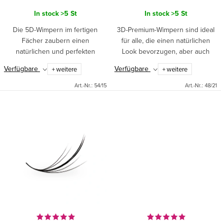
k
In stock
>5 St
In stock
>5 St
t
Die 5D-Wimpern im fertigen
3D-Premium-Wimpern sind ideal
e
Fächer zaubern einen
für alle, die einen natürlichen
natürlichen und perfekten
Look bevorzugen, aber auch
Wimpernaufschlag. Sie sind ideal
ausdrucksstarke Augen
Verfügbare
Verfügbare
+ weitere
+ weitere
für eine schnellere Anwendung.
wünschen. Die Wimpern sind
Paket enthält 950 Stück - 1000
handgefertigt und haben sehr
Art.-Nr.:
54/15
Art.-Nr.:
48/21
Stück...
dünne...