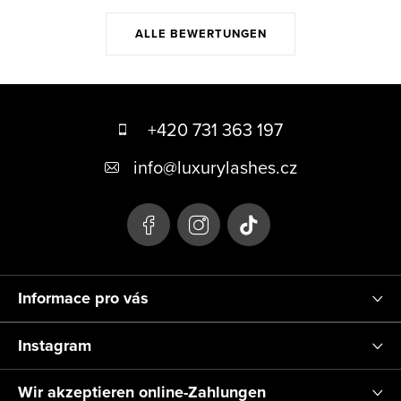
ALLE BEWERTUNGEN
F
u
+420 731 363 197
ß
info
@
luxurylashes.cz
z
e
i
l
Informace pro vás
e
Instagram
Wir akzeptieren online-Zahlungen