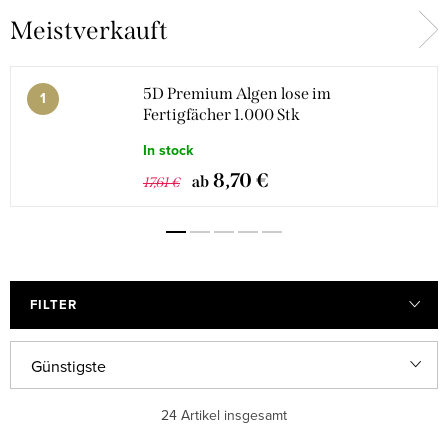
Meistverkauft
7D-Wimpern
8D Wimpern
10D Wimpern
12D Wimpern
5D Premium Algen lose im
Fertigfächer 1.000 Stk
In stock
14D Wimpern
8,70 €
ab
17,61 €
FILTER
P
Günstigste
r
Teuerste
24
Artikel insgesamt
o