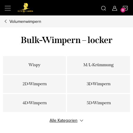
Zum
W
Inhalt
springen
Volumenwimpern
Bulk-Wimpern – locker
Wispy
M/L-Krümmung
2D-Wimpern
3D-Wimpern
4D-Wimpern
5D-Wimpern
Alle Kategorien
6D-Wimpern
6D Kamelie