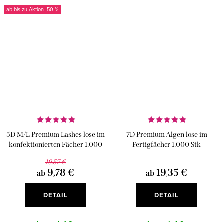
ab bis zu
-50 %
5D M/L Premium Lashes lose im
7D Premium Algen lose im
konfektionierten Fächer 1.000
Fertigfächer 1.000 Stk
Stk
19,57 €
9,78 €
19,35 €
ab
ab
DETAIL
DETAIL