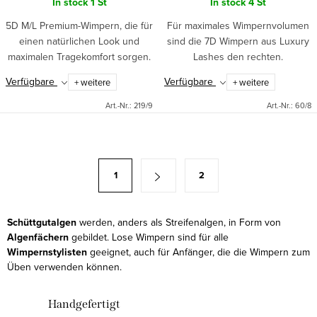
In stock
1 St
In stock
4 St
5D M/L Premium-Wimpern, die für
Für maximales Wimpernvolumen
einen natürlichen Look und
sind die 7D Wimpern aus Luxury
maximalen Tragekomfort sorgen.
Lashes den rechten.
Diese Wimpern haben sehr
Handgefertigt mit dünnen Fugen
Verfügbare
Verfügbare
+ weitere
+ weitere
dünne Gelenke und sind
haften sie perfekt an den
handgefertigt.
natürlichen Wimpern. Vgeeignet
Art.-Nr.:
219/9
Art.-Nr.:
60/8
für alle...
S
t
P
1
2
e
a
u
g
e
i
Schüttgutalgen
werden, anders als Streifenalgen, in Form von
r
Algenfächern
gebildet. Lose Wimpern sind für alle
n
e
Wimpernstylisten
geeignet, auch für Anfänger, die die Wimpern zum
i
Üben verwenden können.
l
e
e
r
Handgefertigt
m