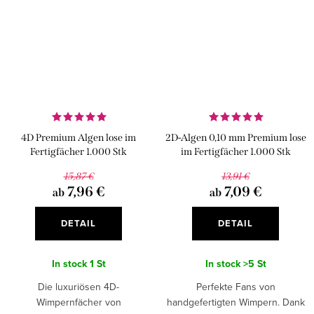
4D Premium Algen lose im
2D-Algen 0,10 mm Premium lose
Fertigfächer 1.000 Stk
im Fertigfächer 1.000 Stk
15,87 €
13,91 €
7,96 €
7,09 €
ab
ab
DETAIL
DETAIL
In stock
1 St
In stock
>5 St
Die luxuriösen 4D-
Perfekte Fans von
Wimpernfächer von
handgefertigten Wimpern. Dank