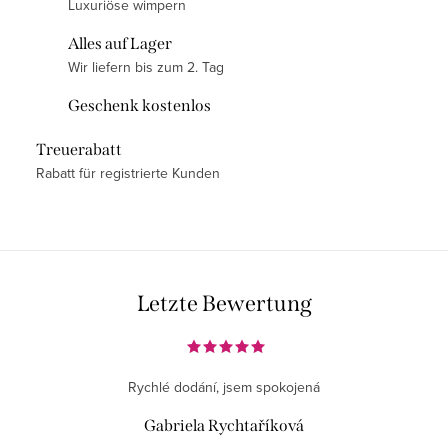
u
Luxuriöse wimpern
e
n
n
Alles auf Lager
g
t
Wir liefern bis zum 2. Tag
e
Geschenk kostenlos
d
e
Treuerabatt
r
Rabatt für registrierte Kunden
L
i
s
t
e
Letzte Bewertung
Rychlé dodání, jsem spokojená
Gabriela Rychtaříková