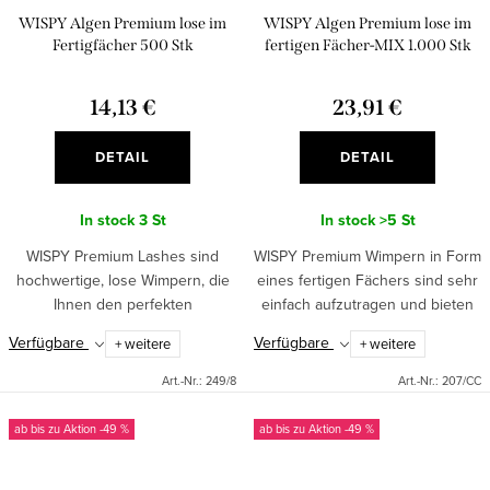
WISPY Algen Premium lose im
WISPY Algen Premium lose im
Fertigfächer 500 Stk
fertigen Fächer-MIX 1.000 Stk
14,13 €
23,91 €
DETAIL
DETAIL
In stock
3 St
In stock
>5 St
WISPY Premium Lashes sind
WISPY Premium Wimpern in Form
hochwertige, lose Wimpern, die
eines fertigen Fächers sind sehr
Ihnen den perfekten
einfach aufzutragen und bieten
Augenaufschlag verleihen.
einen lang anhaltenden Effekt.
Verfügbare
Verfügbare
+ weitere
+ weitere
Handgefertigte Wimpern mit
Sie verleihen Ihren Augen einen
dünnen Gelenken, die einen
dramatischen und...
Art.-Nr.:
249/8
Art.-Nr.:
207/CC
natürlichen und...
ab bis zu
-49 %
ab bis zu
-49 %