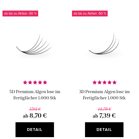
d
Meistverkauft
L
u
ab bis zu
-50 %
ab bis zu
-50 %
i
Alphabetisch
k
s
t
t
s
e
o
d
r
e
t
r
i
P
5D Premium Algen lose im
3D Premium Algen lose im
e
r
Fertigfächer 1.000 Stk
Fertigfächer 1.000 Stk
r
o
17,61 €
14,78 €
u
8,70 €
7,39 €
ab
ab
d
n
u
DETAIL
DETAIL
g