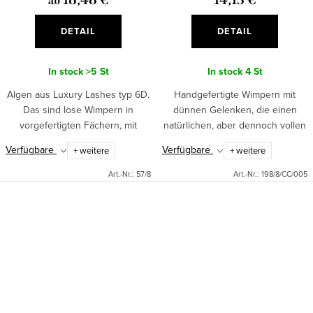
ab
DETAIL
DETAIL
In stock
>5 St
In stock
4 St
Algen aus Luxury Lashes typ 6D.
Handgefertigte Wimpern mit
Das sind lose Wimpern in
dünnen Gelenken, die einen
vorgefertigten Fächern, mit
natürlichen, aber dennoch vollen
denen Sie perfektes Volumen
und intensiven Look verleihen.
Verfügbare
Verfügbare
+ weitere
+ weitere
erzielen können. Die Wimpern
Ideal zum schnellen und präzisen
sind in verschiedenen Kurven
Auftragen und für alle...
Art.-Nr.:
57/8
Art.-Nr.:
198/8/CC/005
und...