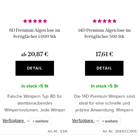
8D Premium Algen lose im
14D Premium Algen lose im
Fertigfächer 1.000 Stk
Fertigfächer 500 Stk
20,87 €
17,61 €
ab
DETAIL
DETAIL
In stock
>5 St
In stock
>5 St
Falsche Wimpern Typ 8D für
Die 14D Premium Wimpern sind
atemberaubendes
ideal für eine schnelle und
Wimpernvolumen. Jede Wimper
präzise Anwendung. Wimpern
hat eine perfekte Form. Dünne
dieser Art von LuxuryLashes sind
Verfügbare
Verfügbare
+ weitere
+ weitere
Fugen sind ein Zeichen für die
alles, was Sie brauchen, um
Qualität des Produkts. Dies sind...
einen noch nie dagewesenen...
Art.-Nr.:
63/8
Art.-Nr.:
204/9/CC/005