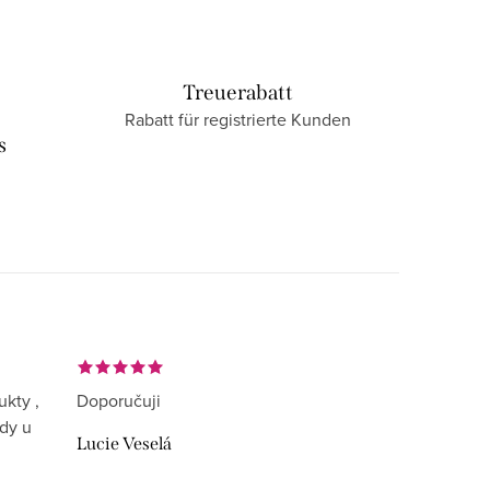
Treuerabatt
Rabatt für registrierte Kunden
s
ukty ,
Doporučuji
ždy u
Lucie Veselá