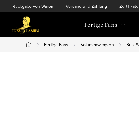
Zum
Rückgabe von Waren
Versand und Zahlung
Zertifikate
Inhalt
springen
Fertige Fans
Fertige Fans
Volumenwimpern
Bulk-W
Startseite