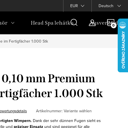
bezogener Daten
Blog
Treueprogramm
EUR
Deutsch
WARE
hör
Head Spa lehátko
Ausverkauf
 im Fertigfächer 1.000 Stk
 0,10 mm Premium
ertigfächer 1.000 Stk
Artikelnummer:
Variante wählen
ewertungsdetails
rtigten Wimpern.
Dank der sehr dünnen Fugen sieht es
elle und
präziser Einsatz
und sind geeignet für alle