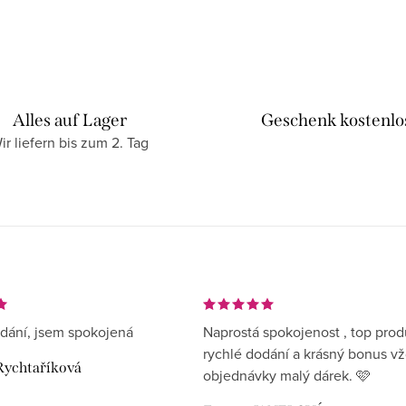
Alles auf Lager
Geschenk kostenlo
ir liefern bis zum 2. Tag
dání, jsem spokojená
Naprostá spokojenost , top prod
rychlé dodání a krásný bonus v
Rychtaříková
objednávky malý dárek. 🩷