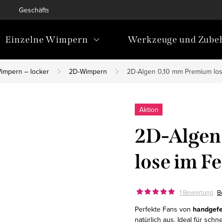
Geschäftsbedingungen
Bedingungen zum Schutz personen
Einzelne Wimpern
Werkzeuge und Zube
impern – locker
2D-Wimpern
2D-Algen 0,10 mm Premium lose
Aktion
2D-Algen
lose im F
1 Bewertung
B
Perfekte Fans von
handgefe
natürlich aus
. Ideal für schn