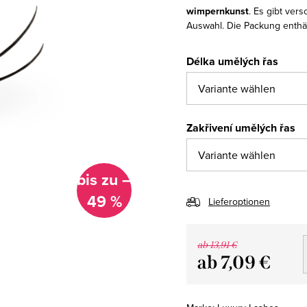
wimpernkunst
. Es gibt ve
Auswahl. Die Packung enthäl
Délka umělých řas
Zakřivení umělých řas
bis zu –
49 %
Lieferoptionen
ab 13,91 €
ab
7,09 €
Verkaufspreis: