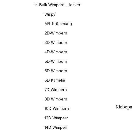
r
Bulk-Wimpern – locker
L
o
Wispy
i
M/L-Krümmung
d
2D-Wimpern
s
u
3D-Wimpern
t
k
4D-Wimpern
e
t
5D-Wimpern
d
s
6D-Wimpern
e
6D Kamelie
o
7D-Wimpern
r
r
8D Wimpern
P
t
Klebepa
10D Wimpern
r
i
12D Wimpern
o
14D Wimpern
e