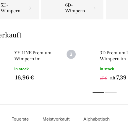
5D-
6D-
Wimpern
Wimpern
erkauft
YY LINE Premium
3D Premium 
Wimpern im
Wimpern im
fertigen Fächer
Fertigfächer 
In stock
In stock
1.920 Stk
1.000 Stück
16,96 €
7,39
ab
15 €
Teuerste
Meistverkauft
Alphabetisch