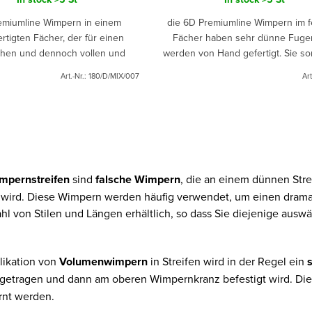
emiumline Wimpern in einem
die 6D Premiumline Wimpern im f
rtigten Fächer, der für einen
Fächer haben sehr dünne Fuge
ichen und dennoch vollen und
werden von Hand gefertigt. Sie so
n Look sorgt. Die Wimpern sind
ein natürliches, aber dennoch vol
Art.-Nr.:
180/D/MIX/007
Art
handgefertigt.
intensives Aussehen.
mpernstreifen
sind
falsche Wimpern
, die an einem dünnen Stre
wird. Diese Wimpern werden häufig verwendet, um einen dramat
ahl von Stilen und Längen erhältlich, so dass Sie diejenige aus
likation von
Volumenwimpern
in Streifen wird in der Regel ein
fgetragen und dann am oberen Wimpernkranz befestigt wird. Di
ernt werden.