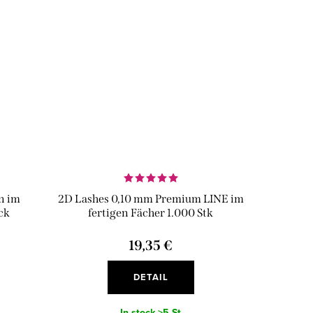
n im
2D Lashes 0,10 mm Premium LINE im
ück
fertigen Fächer 1.000 Stk
19,35 €
DETAIL
In stock
>5 St