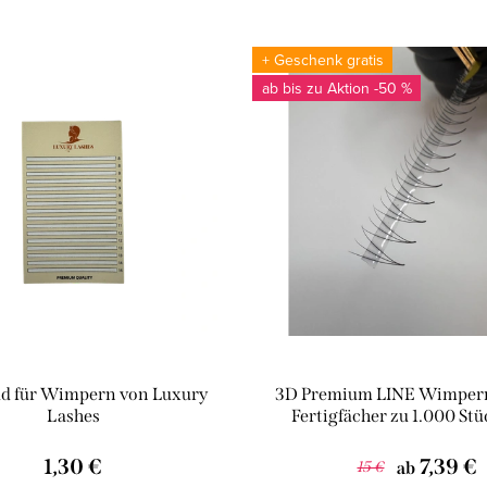
+ Geschenk gratis
ab bis zu
-50 %
d für Wimpern von Luxury
3D Premium LINE Wimper
Lashes
Fertigfächer zu 1.000 St
1,30 €
7,39 €
15 €
ab