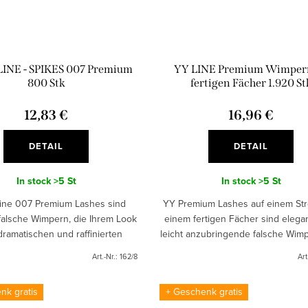
INE - SPIKES 007 Premium
YY LINE Premium Wimper
800 Stk
fertigen Fächer 1.920 St
12,83 €
16,96 €
DETAIL
DETAIL
In stock
>5 St
In stock
>5 St
ine 007 Premium Lashes sind
YY Premium Lashes auf einem Stre
falsche Wimpern, die Ihrem Look
einem fertigen Fächer sind elega
dramatischen und raffinierten
leicht anzubringende falsche Wimp
k verleihen. Sie erzielen ihre
Ihren Augen einen glamouröse
Art.-Nr.:
162/8
Art
Wirkung durch ihre...
verleihen. Dank...
nk gratis
+ Geschenk gratis