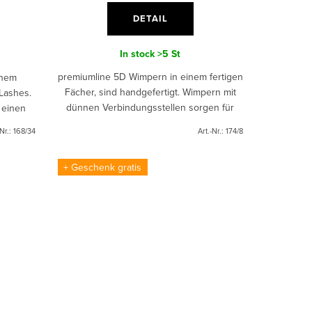
DETAIL
In stock
>5 St
premiumline 5D Wimpern in einem fertigen
inem
Fächer, sind handgefertigt. Wimpern mit
Lashes.
dünnen Verbindungsstellen sorgen für
r einen
einen natürlichen, intensiven Look.
.
-Nr.:
168/34
Art.-Nr.:
174/8
+ Geschenk gratis