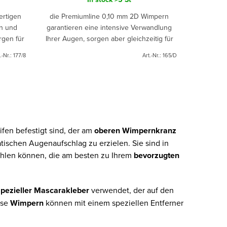
ertigen
die Premiumline 0,10 mm 2D Wimpern
n und
garantieren eine intensive Verwandlung
rgen für
Ihrer Augen, sorgen aber gleichzeitig für
les und
einen natürlichen Look.
.-Nr.:
177/8
Art.-Nr.:
165/D
ifen befestigt sind, der am
oberen Wimpernkranz
ischen Augenaufschlag zu erzielen. Sie sind in
wählen können, die am besten zu Ihrem
bevorzugten
spezieller Mascarakleber
verwendet, der auf den
ese
Wimpern
können mit einem speziellen Entferner