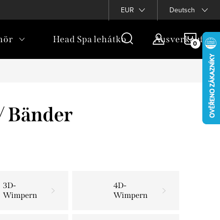
bezogener Daten
Blog
Treueprogramm
EUR
Deutsch
WARE
hör
Head Spa lehátko
Ausverkauf
/ Bänder
3D-
4D-
Wimpern
Wimpern