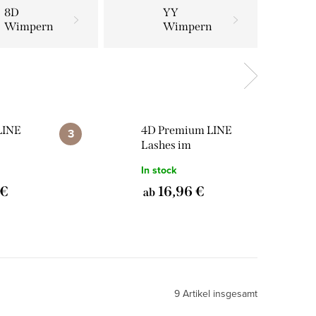
8D
YY
Wimpern
Wimpern
LINE
4D Premium LINE
Lashes im
zu
Fertigfächer zu
In stock
1.000 Stück
 €
16,96 €
ab
9
Artikel insgesamt