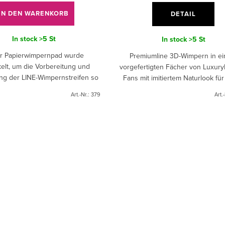
IN DEN WARENKORB
DETAIL
In stock
>5 St
In stock
>5 St
r Papierwimpernpad wurde
Premiumline 3D-Wimpern in e
elt, um die Vorbereitung und
vorgefertigten Fächer von Luxury
g der LINE-Wimpernstreifen so
Fans mit imitiertem Naturlook fü
wie möglich zu gestalten. Mit 16
intensiven und tiefen Blick
Art.-Nr.:
379
Art.
iell vorbereiteten Linien...