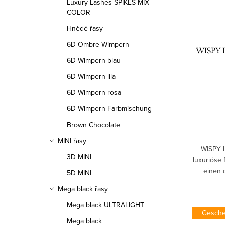
Luxury Lashes SPIKES MIX
COLOR
Hnědé řasy
6D Ombre Wimpern
WISPY L
6D Wimpern blau
6D Wimpern lila
6D Wimpern rosa
6D-Wimpern-Farbmischung
Brown Chocolate
MINI řasy
WISPY l
3D MINI
luxuriöse 
einen 
5D MINI
Ausdruc
Mega black řasy
Mega black ULTRALIGHT
+ Gesche
Mega black