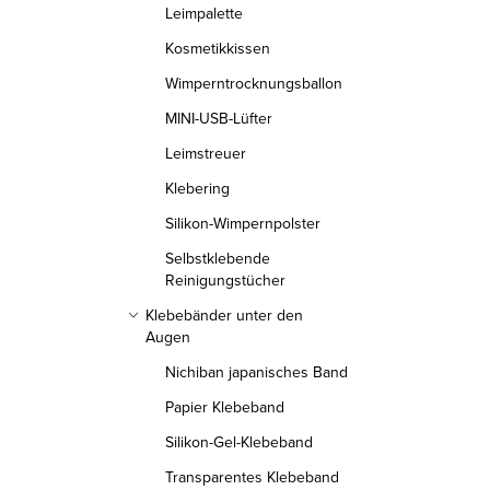
Leimpalette
e
Kosmetikkissen
m
Wimperntrocknungsballon
e
MINI-USB-Lüfter
n
Leimstreuer
t
Klebering
e
Silikon-Wimpernpolster
d
Selbstklebende
e
Reinigungstücher
r
Klebebänder unter den
L
Augen
i
Nichiban japanisches Band
s
Papier Klebeband
t
Silikon-Gel-Klebeband
e
Transparentes Klebeband