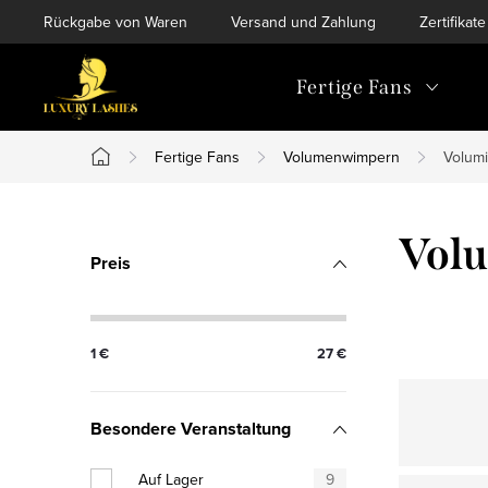
Zum
Rückgabe von Waren
Versand und Zahlung
Zertifikate
Inhalt
springen
Fertige Fans
Fertige Fans
Volumenwimpern
Volumi
Startseite
S
Volu
Preis
e
i
1
€
27
€
t
e
Besondere Veranstaltung
n
Auf Lager
9