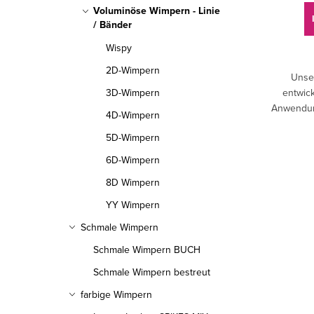
Voluminöse Wimpern - Linie
d
r
/ Bänder
u
u
Wispy
k
2D-Wimpern
n
Unse
3D-Wimpern
entwick
t
g
Anwendun
4D-Wimpern
e
einfach 
5D-Wimpern
spez
6D-Wimpern
8D Wimpern
YY Wimpern
Schmale Wimpern
Schmale Wimpern BUCH
Schmale Wimpern bestreut
farbige Wimpern