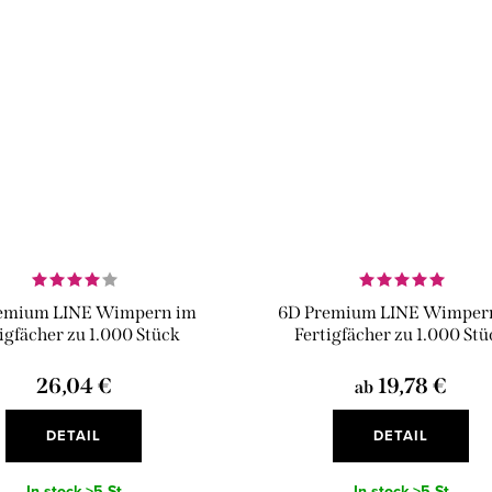
emium LINE Wimpern im
6D Premium LINE Wimper
igfächer zu 1.000 Stück
Fertigfächer zu 1.000 St
26,04 €
19,78 €
ab
DETAIL
DETAIL
In stock
>5 St
In stock
>5 St