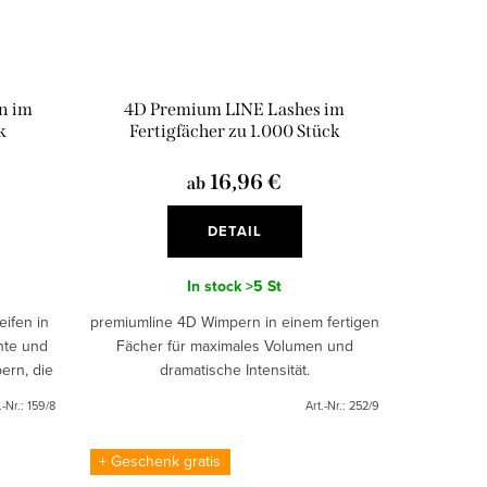
n im
4D Premium LINE Lashes im
k
Fertigfächer zu 1.000 Stück
16,96 €
ab
DETAIL
In stock
>5 St
ifen in
premiumline 4D Wimpern in einem fertigen
nte und
Fächer für maximales Volumen und
ern, die
dramatische Intensität.
n Look
.-Nr.:
159/8
Art.-Nr.:
252/9
+ Geschenk gratis