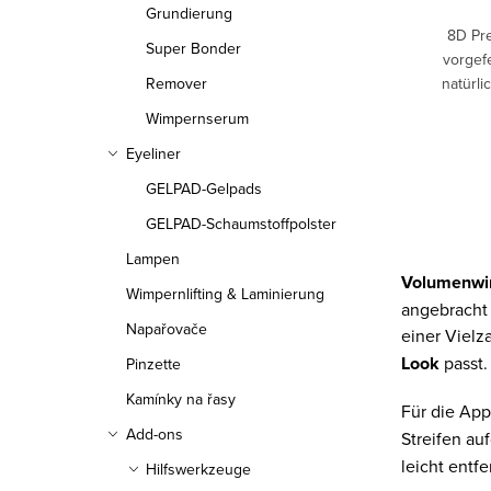
Grundierung
8D Pr
Super Bonder
vorgefe
natürl
Remover
intensive
Wimpernserum
Eyeliner
GELPAD-Gelpads
GELPAD-Schaumstoffpolster
S
Lampen
t
Volumenwi
Wimpernlifting & Laminierung
e
angebracht 
Napařovače
u
einer Vielz
Look
passt.
Pinzette
e
Kamínky na řasy
r
Für die App
Add-ons
e
Streifen au
leicht entf
Hilfswerkzeuge
l