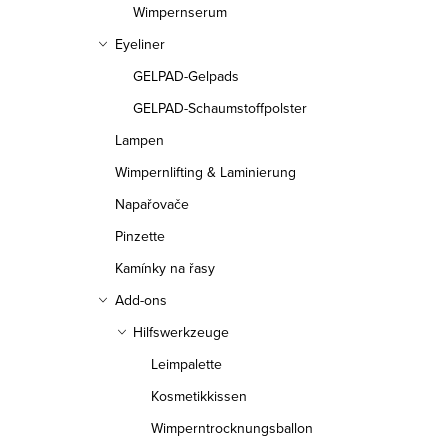
Wimpernserum
Eyeliner
GELPAD-Gelpads
GELPAD-Schaumstoffpolster
Lampen
Wimpernlifting & Laminierung
Napařovače
Pinzette
Kamínky na řasy
Add-ons
Hilfswerkzeuge
Leimpalette
Kosmetikkissen
Wimperntrocknungsballon