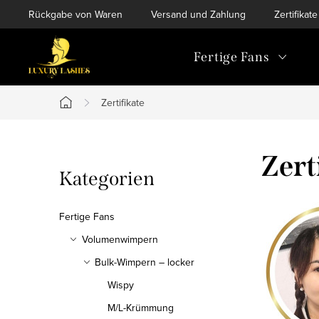
Zum
Rückgabe von Waren
Versand und Zahlung
Zertifikate
Inhalt
springen
Fertige Fans
Zertifikate
Startseite
S
Zert
Kategorien
Kategorien
e
überspringen
i
Fertige Fans
t
Volumenwimpern
Bulk-Wimpern – locker
e
Wispy
n
M/L-Krümmung