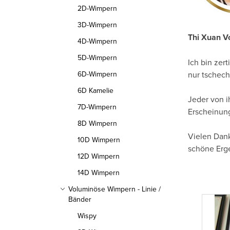
l
2D-Wimpern
e
3D-Wimpern
Thi Xuan V
i
4D-Wimpern
5D-Wimpern
s
Ich bin zer
6D-Wimpern
nur tschech
t
6D Kamelie
Jeder von i
e
7D-Wimpern
Erscheinung
8D Wimpern
Vielen Dank
10D Wimpern
schöne Erge
12D Wimpern
14D Wimpern
Voluminöse Wimpern - Linie /
Bänder
Wispy