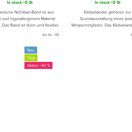
In stock
>5 St
In stock
>5 St
anische Nichiban-Band ist aus
Klebebänder gehören zur
 und hypoallergenem Material
Grundausstattung eines jed
t. Das Band ist dünn und flexibel,
Wimpernstylisten. Das Klebeband 
es sich leicht an die Form des
den vielseitigen Einsatz bei 
Art.-Nr.:
135
A
Augenlids anpasst...
Wimpernverlängerung konzipiert
das Material...
Neu
Tipp
-40 %