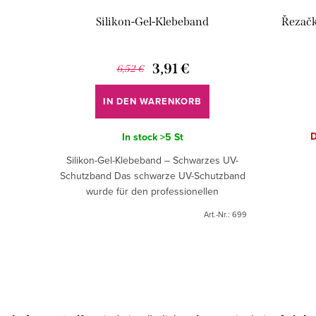
Silikon-Gel-Klebeband
Řezačk
3,91 €
6,52 €
IN DEN WARENKORB
D
In stock
>5 St
Silikon-Gel-Klebeband – Schwarzes UV-
Schutzband Das schwarze UV-Schutzband
wurde für den professionellen
Augenschutz bei kosmetischen
Art.-Nr.:
699
Behandlungen mit einer UV/LED-Lampe...