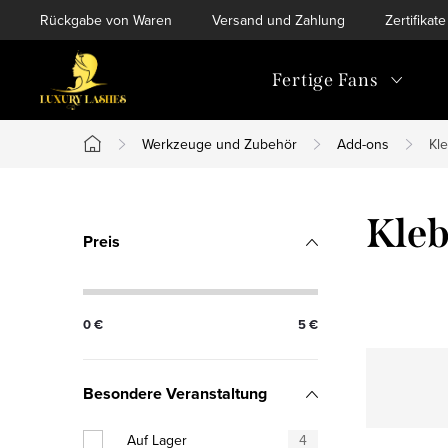
Zum
Rückgabe von Waren
Versand und Zahlung
Zertifikate
Inhalt
springen
Fertige Fans
Werkzeuge und Zubehör
Add-ons
Kl
Startseite
S
Kleb
Preis
e
i
0
€
5
€
t
e
Besondere Veranstaltung
n
Auf Lager
4