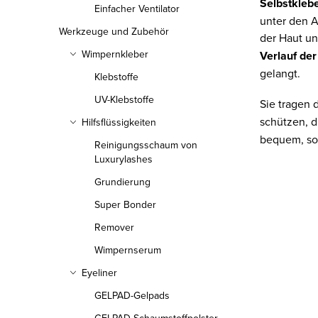
Selbstkleb
Einfacher Ventilator
e
unter den A
Werkzeuge und Zubehör
u
der Haut u
Wimpernkleber
Verlauf de
e
gelangt.
Klebstoffe
r
UV-Klebstoffe
e
Sie tragen 
schützen, 
Hilfsflüssigkeiten
l
bequem, so 
Reinigungsschaum von
e
Luxurylashes
m
Grundierung
e
Super Bonder
n
Remover
t
Wimpernserum
e
Eyeliner
d
GELPAD-Gelpads
e