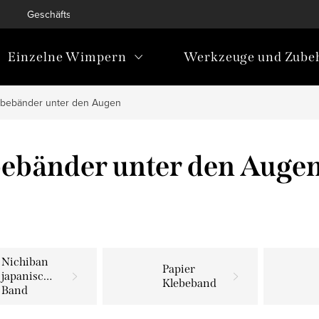
Geschäftsbedingungen
Bedingungen zum Schutz personen
Einzelne Wimpern
Werkzeuge und Zube
ebebänder unter den Augen
ebänder unter den Auge
Nichiban
Papier
japanisches
Klebeband
Band