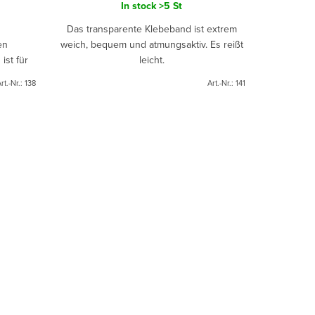
In stock
>5 St
Das transparente Klebeband ist extrem
en
weich, bequem und atmungsaktiv. Es reißt
ist für
leicht.
der
rt.-Nr.:
138
Art.-Nr.:
141
. Durch