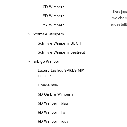
u
6D-Wimpern
k
n
Das jap
8D Wimpern
weichem
t
g
hergestell
YY Wimpern
e
so dass 
Schmale Wimpern
Schmale Wimpern BUCH
Schmale Wimpern bestreut
farbige Wimpern
Luxury Lashes SPIKES MIX
COLOR
Hnědé řasy
6D Ombre Wimpern
6D Wimpern blau
6D Wimpern lila
6D Wimpern rosa