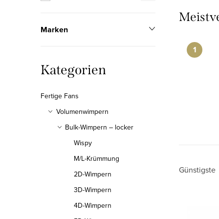
l
Meistv
e
Marken
i
s
Kategorien
Kategorien
t
überspringen
Fertige Fans
e
Volumenwimpern
Bulk-Wimpern – locker
Wispy
M/L-Krümmung
P
Günstigste
2D-Wimpern
r
3D-Wimpern
L
4D-Wimpern
o