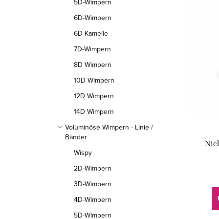
5D-Wimpern
i
d
6D-Wimpern
s
u
6D Kamelie
t
k
7D-Wimpern
e
t
8D Wimpern
d
10D Wimpern
s
12D Wimpern
e
o
14D Wimpern
r
r
Voluminöse Wimpern - Linie /
P
Bänder
t
Nic
Wispy
r
i
2D-Wimpern
o
e
3D-Wimpern
d
r
4D-Wimpern
u
5D-Wimpern