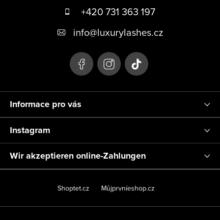
u
+420 731 363 197
ß
info
@
luxurylashes.cz
z
e
i
l
Informace pro vás
e
Instagram
Wir akzeptieren online-Zahlungen
Shoptet.cz
Můjprvníeshop.cz