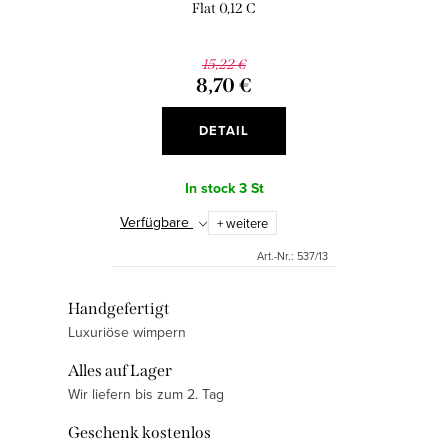
P
Flat 0,12 C
e
r
r
o
15,22 €
u
8,70 €
d
n
u
DETAIL
g
k
In stock
3 St
t
Verfügbare
+ weitere
e
Art.-Nr.:
537/13
S
Handgefertigt
Luxuriöse wimpern
t
e
Alles auf Lager
u
Wir liefern bis zum 2. Tag
e
Geschenk kostenlos
r