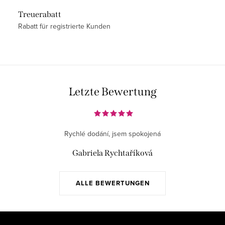
e
Treuerabatt
l
Rabatt für registrierte Kunden
e
m
e
n
t
Letzte Bewertung
e
d
e
Rychlé dodání, jsem spokojená
r
L
Gabriela Rychtaříková
i
s
ALLE BEWERTUNGEN
t
e
F