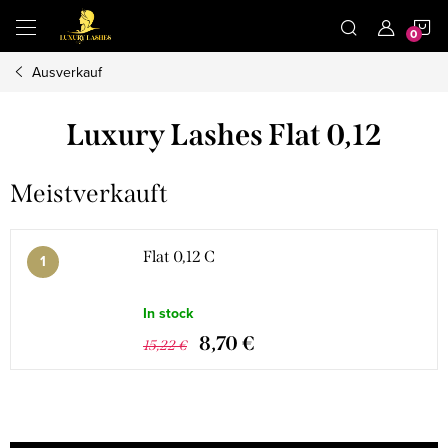
Zum
W
Inhalt
springen
Ausverkauf
Luxury Lashes Flat 0,12
Meistverkauft
Flat 0,12 C
In stock
8,70 €
15,22 €