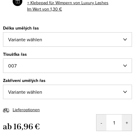
+ Klebepad für Wimpern von Luxury Lashes
Im Wert von 1,30 €
Délka umělých řas
Tloušťka řas
Zakřivení umělých řas
Lieferoptionen
ab
16,96 €
Verkaufspreis: