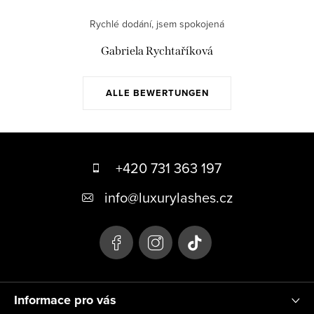
Rychlé dodání, jsem spokojená
Gabriela Rychtaříková
ALLE BEWERTUNGEN
F
u
+420 731 363 197
ß
info
@
luxurylashes.cz
z
e
i
l
Informace pro vás
e