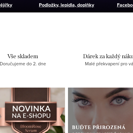
ějířky
Podložky, lepidla, doplňky
Facebo
Vše skladem
Dárek za každý nák
Doručujeme do 2. dne
Malé překvapení pro v