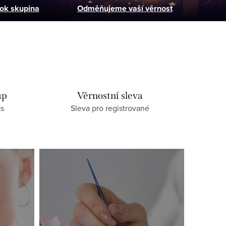
ok skupina
Odměňujeme vaší věrnost
up
Věrnostní sleva
ás
Sleva pro registrované