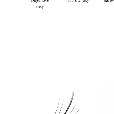
Objemové
Narrow řasy
Barev
řasy