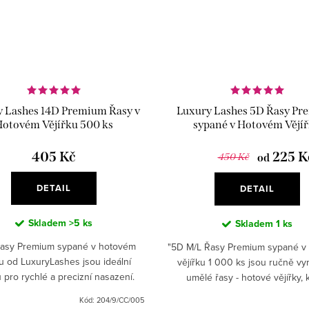
 Lashes 14D Premium Řasy v
Luxury Lashes 5D Řasy P
otovém Vějířku 500 ks
sypané v Hotovém Vějí
405 Kč
225 K
450 Kč
od
DETAIL
DETAIL
Skladem
>5 ks
Skladem
1 ks
Řasy Premium sypané v hotovém
"5D M/L Řasy Premium sypané v
ku od LuxuryLashes jsou ideální
vějířku 1 000 ks jsou ručně v
 pro rychlé a precizní nasazení.
umělé řasy - hotové vějířky, 
objemová řasa typu CC nebo D s
poskytují přirozený vzhled a ma
Kód:
204/9/CC/005
kou 8 až 16 mm a tloušťkou...
pohodlí při nošení. Tyto..