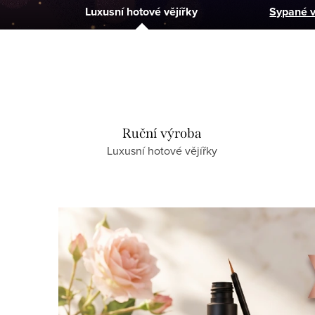
Luxusní hotové vějířky
Sypané v
s
y
n
a
Ruční výroba
Luxusní hotové vějířky
p
r
v
n