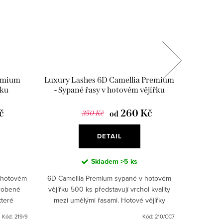
remium
Luxury Lashes 6D Camellia Premium
Luxury
řku
- Sypané řasy v hotovém vějířku
Premium 
č
260 Kč
350 Kč
od
DETAIL
Skladem
>5 ks
 hotovém
6D Camellia Premium sypané v hotovém
Dokona
yrobené
vějířku 500 ks představují vrchol kvality
řas. Dí
které
mezi umělými řasami. Hotové vějířky
přirozen
ximální
obsahují až šest jemných a lehkých řas,
nasazení 
Kód:
219/9
Kód:
210/CC7
.
což zaručuje bezchybný...