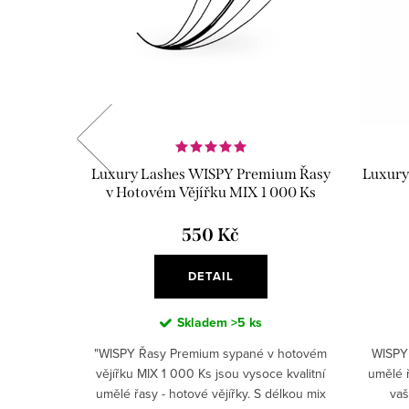
16D MIX
Luxury Lashes WISPY Premium Řasy
Luxury
v Hotovém Vějířku MIX 1 000 Ks
550 Kč
DETAIL
Skladem
>5 ks
é vějířky,
"WISPY Řasy Premium sypané v hotovém
WISPY 
matičtějším
vějířku MIX 1 000 Ks jsou vysoce kvalitní
umělé ř
ní. Ideální
umělé řasy - hotové vějířky. S délkou mix
vaš