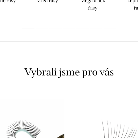
né řasy
MINI řasy
Mega black
Lepi
řasy
ř
Vybrali jsme pro vás