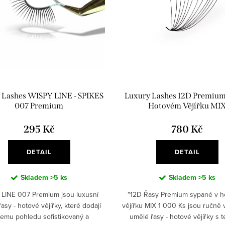
 Lashes WISPY LINE - SPIKES
Luxury Lashes 12D Premium
007 Premium
Hotovém Vějířku MI
295 Kč
780 Kč
DETAIL
DETAIL
Skladem
>5 ks
Skladem
>5 ks
LINE 007 Premium jsou luxusní
"12D Řasy Premium sypané v 
asy - hotové vějířky, které dodají
vějířku MIX 1 000 Ks jsou ručně
emu pohledu sofistikovaný a
umělé řasy - hotové vějířky s 