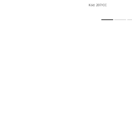
 práce po
8-13 mm, tloušťkou 007 a zakřivením CC
dramatic
Kód:
345/CC
Kód:
207/CC
poskytují...