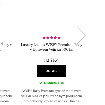
 Řasy v
Luxury Lashes WISPY Premium Řasy
Luxury 
X
v Hotovém Vějířku 500 ks
Premium 
325 Kč
DETAIL
Skladem
3 ks
hotovém
"WISPY Řasy Premium sypané v hotovém
Představ
 vyrobené
vějířku 500 ks jsou vrcholným produktem
řasác
tenkými
pro dokonalý vzhled vašich očí. Ručně
kosmetičk