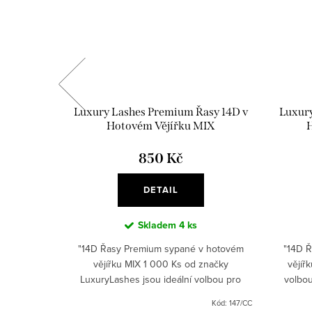
remium v
Luxury Lashes Premium Řasy 14D v
Luxury
0 Ks
Hotovém Vějířku MIX
H
850 Kč
DETAIL
Skladem
4 ks
 značky
"14D Řasy Premium sypané v hotovém
"14D 
alý objem
vějířku MIX 1 000 Ks od značky
vějíř
to balíček
LuxuryLashes jsou ideální volbou pro
volbou
as. Tyto
dosažení maximálního objemu vašich řas.
Tato 
Kód:
57/8
Kód:
147/CC
pro...
Tyto umělé řasy - hotové vějířky s...
dél