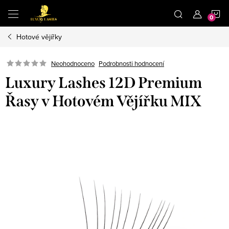
Přejít
N
na
obsah
Hotové vějířky
K
Neohodnoceno
Podrobnosti hodnocení
Luxury Lashes 12D Premium
Řasy v Hotovém Vějířku MIX