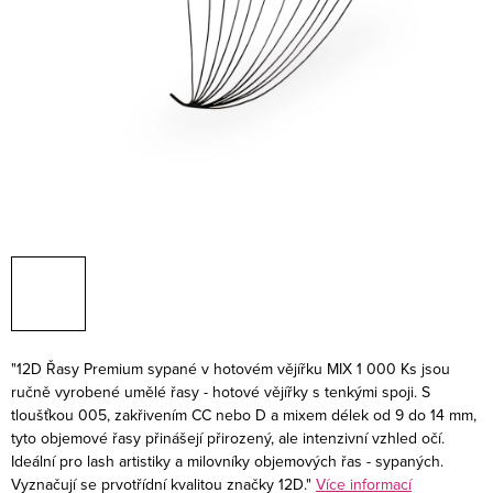
"12D Řasy Premium sypané v hotovém vějířku MIX 1 000 Ks jsou
ručně vyrobené umělé řasy - hotové vějířky s tenkými spoji. S
tloušťkou 005, zakřivením CC nebo D a mixem délek od 9 do 14 mm,
tyto objemové řasy přinášejí přirozený, ale intenzivní vzhled očí.
Ideální pro lash artistiky a milovníky objemových řas - sypaných.
Vyznačují se prvotřídní kvalitou značky 12D."
Více informací