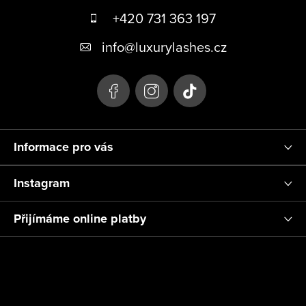
á
+420 731 363 197
p
info
@
luxurylashes.cz
a
t
í
Informace pro vás
Instagram
Přijímáme online platby