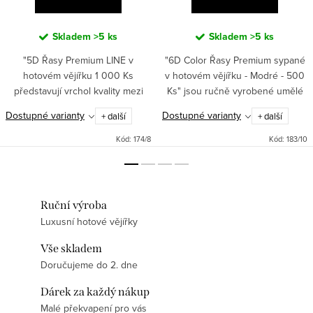
Skladem
>5 ks
Skladem
>5 ks
"5D Řasy Premium LINE v
"6D Color Řasy Premium sypané
hotovém vějířku 1 000 Ks
v hotovém vějířku - Modré - 500
představují vrchol kvality mezi
Ks" jsou ručně vyrobené umělé
umělými řasami. Ručně vyrobené
řasy s dokonalým zakřivením CC ,
Dostupné varianty
Dostupné varianty
+ další
+ další
s tenkými spoji, poskytují
D, délkou 10 až 13 mm a
intenzivní a přirozený vzhled. S...
tloušťkou 007. Tyto objemové...
Kód:
174/8
Kód:
183/10
Ruční výroba
Luxusní hotové vějířky
Vše skladem
Doručujeme do 2. dne
Dárek za každý nákup
Malé překvapení pro vás