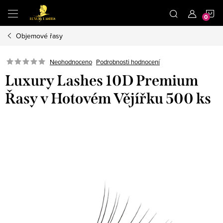
Přejít
N
na
obsah
Objemové řasy
K
Neohodnoceno
Podrobnosti hodnocení
Luxury Lashes 10D Premium
Řasy v Hotovém Vějířku 500 ks