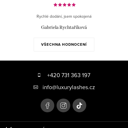
Rychlé dodání, jsem spokojená
Gabriela Rychtaříková
VŠECHNA HODNOCENÍ
Z
á
+420 731 363 197
p
info
@
luxurylashes.cz
a
t
í