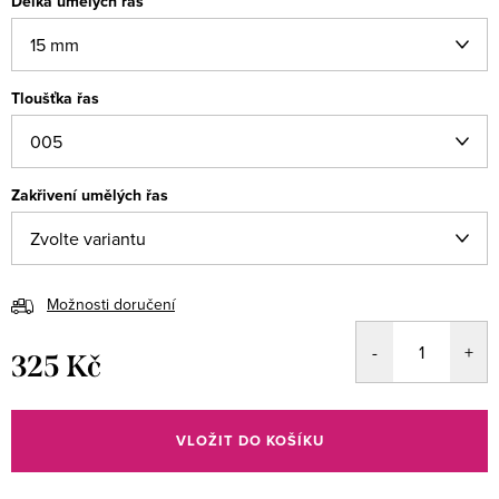
Délka umělých řas
Tloušťka řas
Zakřivení umělých řas
Možnosti doručení
325 Kč
Měrná
cena:
VLOŽIT DO KOŠÍKU