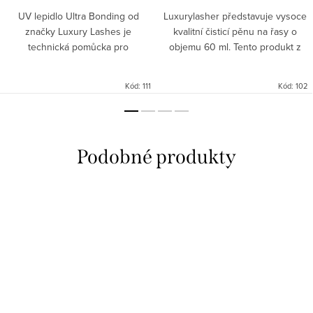
UV lepidlo Ultra Bonding od
Luxurylasher představuje vysoce
značky Luxury Lashes je
kvalitní čisticí pěnu na řasy o
technická pomůcka pro
objemu 60 ml. Tento produkt z
profesionální použití při práci s
kategorie Pomůcky a doplňky,
jemnými syntetickými materiály,
konkrétně Pomocné tekutiny, je
Kód:
111
Kód:
102
jako jsou například dekorativní...
navržen tak, aby účinně...