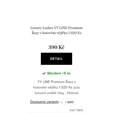
Luxury Lashes YY LINE Premium
Řasy v hotovém vějířku 1 920 Ks
390 Kč
DETAIL
Skladem
>5 ks
YY LINE Premium Řasy v
hotovém vějířku 1 920 Ks jsou
luxusní umělé řasy - Hotové
vějířky, které dodají vašim očím
Dostupné varianty
+ další
okouzlující vzhled. Snadno
aplikovatelné Objemové řasy -
Kód:
159/8