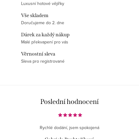
ý
Luxusní hotové vějířky
p
i
Vše skladem
Doručujeme do 2. dne
s
u
Dárek za každý nákup
Malé překvapení pro vás
Věrnostní sleva
Sleva pro registrované
Poslední hodnocení
Rychlé dodání, jsem spokojená