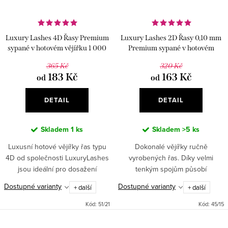
Luxury Lashes 4D Řasy Premium
Luxury Lashes 2D Řasy 0,10 mm
sypané v hotovém vějířku 1 000
Premium sypané v hotovém
ks
vějířku 1 000 Ks
365 Kč
320 Kč
183 Kč
163 Kč
od
od
DETAIL
DETAIL
Skladem
1 ks
Skladem
>5 ks
Luxusní hotové vějířky řas typu
Dokonalé vějířky ručně
4D od společnosti LuxuryLashes
vyrobených řas. Díky velmi
jsou ideální pro dosažení
tenkým spojům působí
maximálního objemu. Díky
přirozeně. Ideální pro rychlé a
Dostupné varianty
Dostupné varianty
+ další
+ další
vějířkům je aplikace rychlejší a
precizní nasazení a jsou vhodné
vypadá přirozeněji. Na výběr...
pro všechny lash artistiky. Na
Kód:
51/21
Kód:
45/15
výběr je...