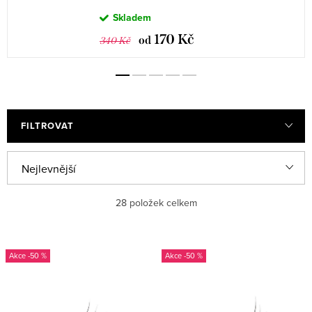
Skladem
170 Kč
od
340 Kč
FILTROVAT
Ř
Nejlevnější
a
Nejdražší
28
položek celkem
z
e
Nejprodávanější
V
n
-50 %
-50 %
ý
Abecedně
í
p
p