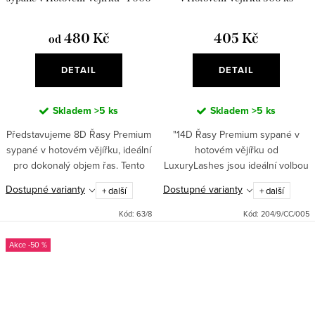
Ks
480 Kč
405 Kč
od
DETAIL
DETAIL
Skladem
>5 ks
Skladem
>5 ks
Představujeme 8D Řasy Premium
"14D Řasy Premium sypané v
sypané v hotovém vějířku, ideální
hotovém vějířku od
pro dokonalý objem řas. Tento
LuxuryLashes jsou ideální volbou
balíček obsahuje 950 až 1000 ks
pro rychlé a precizní nasazení.
Dostupné varianty
Dostupné varianty
+ další
+ další
ručně vyrobených umělých řas s
Tato objemová řasa typu CC
perfektním tvarem a...
nebo D s délkou 8 až 16 mm a
Kód:
63/8
Kód:
204/9/CC/005
tloušťkou...
-50 %