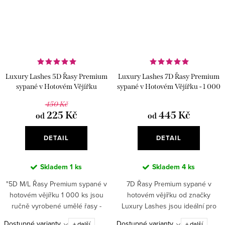
Luxury Lashes 5D Řasy Premium
Luxury Lashes 7D Řasy Premium
sypané v Hotovém Vějířku
sypané v Hotovém Vějířku - 1 000
Ks
450 Kč
225 Kč
445 Kč
od
od
DETAIL
DETAIL
Skladem
1 ks
Skladem
4 ks
"5D M/L Řasy Premium sypané v
7D Řasy Premium sypané v
hotovém vějířku 1 000 ks jsou
hotovém vějířku od značky
ručně vyrobené umělé řasy -
Luxury Lashes jsou ideální pro
hotové vějířky, které poskytují
dosažení maximálního objemu.
Dostupné varianty
Dostupné varianty
+ další
+ další