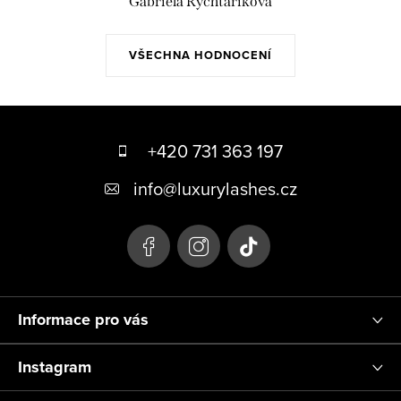
Gabriela Rychtaříková
VŠECHNA HODNOCENÍ
Z
á
+420 731 363 197
p
info
@
luxurylashes.cz
a
t
í
Informace pro vás
Instagram