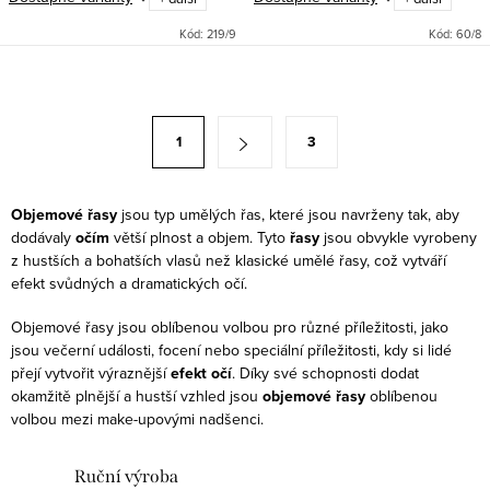
přirozený vzhled a maximální
Ručně vyrobené s tenkými spoji,
pohodlí při nošení. Tyto...
dokonale přilnou k přirozeným...
Kód:
219/9
Kód:
60/8
O
v
S
1
3
l
t
á
r
d
á
Objemové řasy
jsou typ umělých řas, které jsou navrženy tak, aby
a
dodávaly
očím
větší plnost a objem. Tyto
řasy
jsou obvykle vyrobeny
n
c
z hustších a bohatších vlasů než klasické umělé řasy, což vytváří
k
efekt svůdných a dramatických očí.
í
o
p
Objemové řasy jsou oblíbenou volbou pro různé příležitosti, jako
v
r
jsou večerní události, focení nebo speciální příležitosti, kdy si lidé
á
přejí vytvořit výraznější
efekt očí
. Díky své schopnosti dodat
v
n
okamžitě plnější a hustší vzhled jsou
objemové řasy
oblíbenou
k
volbou mezi make-upovými nadšenci.
í
y
v
Ruční výroba