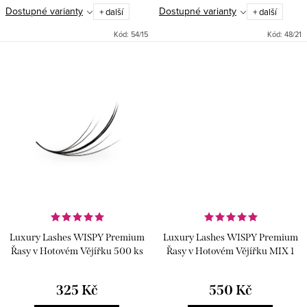
vašich řas. Tyto umělé řasy -
vějířky, které dodají vašim očím
Dostupné varianty
Dostupné varianty
+ další
+ další
hotové vějířky jsou ručně
přirozený a zároveň výrazný
vyrobené s tenkými spoji,
vzhled. Ručně vyrobené s
Kód:
54/15
Kód:
48/21
ideální...
tenkými...
Luxury Lashes WISPY Premium
Luxury Lashes WISPY Premium
Řasy v Hotovém Vějířku 500 ks
Řasy v Hotovém Vějířku MIX 1
000 Ks
325 Kč
550 Kč