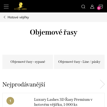
Přejít
N
na
obsah
Hotové vějířky
K
Objemové řasy
Objemové řasy - sypané
Objemové řasy - Line / pásky
Nejprodávanější
Luxury Lashes 3D Řasy Premium v
hotovém vějířku, 1 000 ks