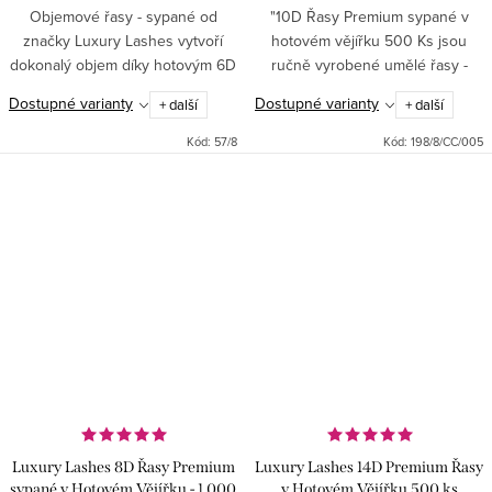
Objemové řasy - sypané od
"10D Řasy Premium sypané v
značky Luxury Lashes vytvoří
hotovém vějířku 500 Ks jsou
dokonalý objem díky hotovým 6D
ručně vyrobené umělé řasy -
vějířkům. Tento balíček obsahuje
hotové vějířky s tenkými spoji pro
Dostupné varianty
Dostupné varianty
+ další
+ další
1 000 ks umělých řas. Tyto
přirozený a intenzivní vzhled.
premium řasy jsou ideální pro...
Tyto objemové řasy - sypané...
Kód:
57/8
Kód:
198/8/CC/005
Luxury Lashes 8D Řasy Premium
Luxury Lashes 14D Premium Řasy
sypané v Hotovém Vějířku - 1 000
v Hotovém Vějířku 500 ks