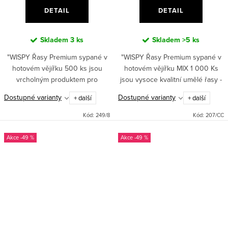
DETAIL
DETAIL
Skladem
3 ks
Skladem
>5 ks
"WISPY Řasy Premium sypané v
"WISPY Řasy Premium sypané v
hotovém vějířku 500 ks jsou
hotovém vějířku MIX 1 000 Ks
vrcholným produktem pro
jsou vysoce kvalitní umělé řasy -
dokonalý vzhled vašich očí.
hotové vějířky. S délkou mix 8-13
Dostupné varianty
Dostupné varianty
+ další
+ další
Ručně vyrobené umělé řasy -
mm, tloušťkou 007 a zakřivením
hotové vějířky s délkou od 8 do
CC poskytují...
Kód:
249/8
Kód:
207/CC
15 mm,...
-49 %
-49 %