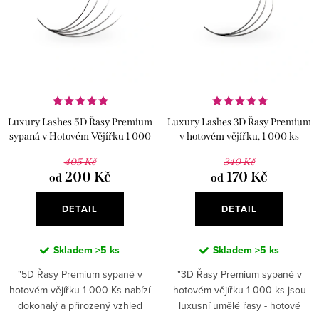
i
r
s
o
p
d
r
u
o
k
d
Luxury Lashes 5D Řasy Premium
Luxury Lashes 3D Řasy Premium
t
u
sypaná v Hotovém Vějířku 1 000
v hotovém vějířku, 1 000 ks
ů
ks
k
405 Kč
340 Kč
200 Kč
170 Kč
od
od
t
ů
DETAIL
DETAIL
Skladem
>5 ks
Skladem
>5 ks
"5D Řasy Premium sypané v
"3D Řasy Premium sypané v
hotovém vějířku 1 000 Ks nabízí
hotovém vějířku 1 000 ks jsou
dokonalý a přirozený vzhled
luxusní umělé řasy - hotové