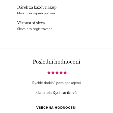
d
Dárek za každý nákup
a
Malé překvapení pro vás
c
í
Věrnostní sleva
p
Sleva pro registrované
r
v
k
y
v
Poslední hodnocení
ý
p
i
Rychlé dodání, jsem spokojená
s
Gabriela Rychtaříková
u
VŠECHNA HODNOCENÍ