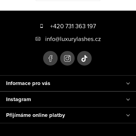
Z
á
+420 731 363 197
p
info
@
luxurylashes.cz
a
t
í
Informace pro vás
Instagram
Přijímáme online platby