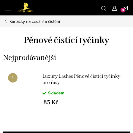
Přejít
N
na
obsah
Kartáčky na česání a čištění
K
Pěnové čistící tyčinky
Nejprodávanější
Luxury Lashes Pěnové čistící tyčinky
pro řasy
Skladem
85 Kč