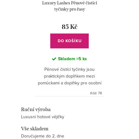
d
Luxury Lashes Pěnové čistící
t
u
tyčinky pro řasy
ů
k
85 Kč
t
ů
DO KOŠÍKU
Skladem
>5 ks
Pěnové čistící tyčinky jsou
praktickým doplňkem mezi
pomůckami a doplňky pro osobní
hygienu. Tyto jednorázové
Kód:
78
kartáčky na česání a čištění jsou
vyrobeny z kvalitního
O
Ruční výroba
polyesteru....
Luxusní hotové vějířky
v
l
Vše skladem
á
Doručujeme do 2. dne