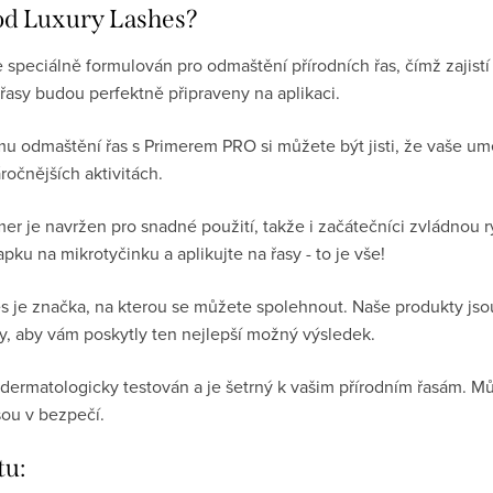
od Luxury Lashes?
 speciálně formulován pro odmaštění přírodních řas, čímž zajistí
řasy budou perfektně připraveny na aplikaci.
u odmaštění řas s Primerem PRO si můžete být jisti, že vaše um
ročnějších aktivitách.
er je navržen pro snadné použití, takže i začátečníci zvládnou ry
u na mikrotyčinku a aplikujte na řasy - to je vše!
 je značka, na kterou se můžete spolehnout. Naše produkty jsou
ly, aby vám poskytly ten nejlepší možný výsledek.
dermatologicky testován a je šetrný k vašim přírodním řasám. Mů
sou v bezpečí.
tu: