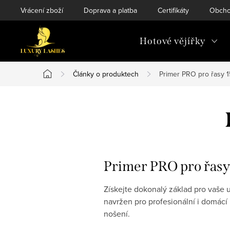
Přejít
Vrácení zboží
Doprava a platba
Certifikáty
Obcho
na
obsah
Hotové vějířky
Články o produktech
Primer PRO pro řasy 1
Domů
Primer PRO pro řasy
Získejte dokonalý základ pro vaše
navržen pro profesionální i domácí
nošení.