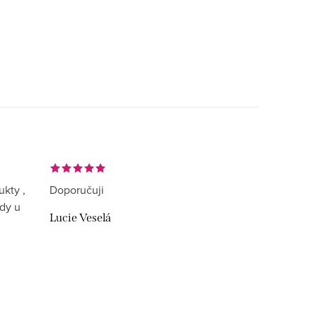
ukty ,
Doporučuji
ždy u
Lucie Veselá