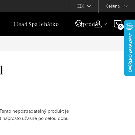
Věrnostní program
CZK
Čeština
NÁKU
Head Spa lehátko
Výprodej
Dár
KOŠÍ
l
Tento nepostradatelný produkt je
dat naprosto úžasně po celou dobu