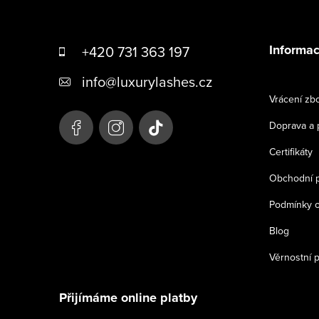
Z
á
Informac
+420 731 363 197
p
info
@
luxurylashes.cz
a
Vrácení zbo
t
Doprava a 
í
Certifikáty
Obchodní 
Podmínky o
Blog
Věrnostní 
Přijímáme online platby