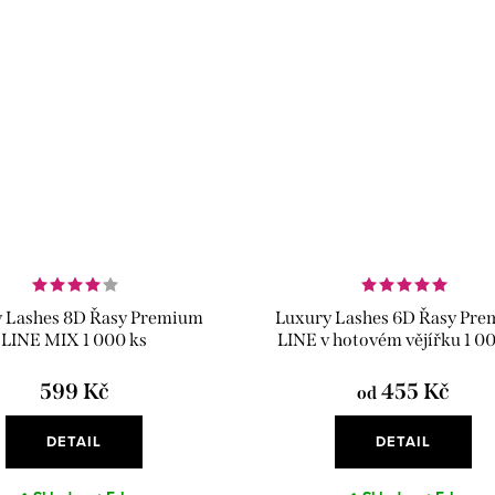
 Lashes 8D Řasy Premium
Luxury Lashes 6D Řasy Pr
LINE MIX 1 000 ks
LINE v hotovém vějířku 1 0
599 Kč
455 Kč
od
DETAIL
DETAIL