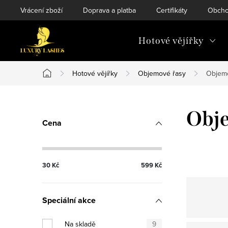
Přejít
Vrácení zboží
Doprava a platba
Certifikáty
Obcho
na
obsah
Hotové vějířky
Hotové vějířky
Objemové řasy
Objemo
Domů
P
Obje
Cena
o
s
30
Kč
599
Kč
t
r
Speciální akce
a
Na skladě
9