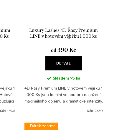
emium
Luxury Lashes 4D Řasy Premium
20 Ks
LINE v hotovém vějířku 1 000 ks
390 Kč
od
DETAIL
Skladem
>5 ks
ějířku 1
4D Řasy Premium LINE v hotovém vějířku 1
 Hotové
000 Ks jsou ideální volbou pro dosažení
ouzlující
maximálního objemu a dramatické intenzity.
bjemové
Objemové řasy - Line / pásky jsou vysoce
Kód:
159/8
Kód:
252/9
kvalitní a...
+ Dárek zdarma