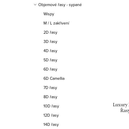
a
Objemové řasy - sypané
V
z
Wispy
ý
M / L zakřivení
e
2D řasy
p
n
3D řasy
i
í
4D řasy
s
p
5D řasy
p
6D řasy
r
r
6D Camellia
o
7D řasy
o
d
8D řasy
d
u
Luxury 
10D řasy
Řasy
u
k
12D řasy
k
14D řasy
t