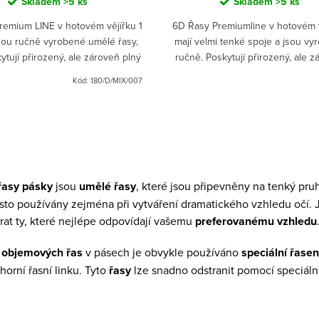
Skladem
>5 ks
Skladem
>5 ks
remium LINE v hotovém vějířku 1
6D Řasy Premiumline v hotovém 
sou ručně vyrobené umělé řasy,
mají velmi tenké spoje a jsou vy
ytují přirozený, ale zároveň plný
ručně. Poskytují přirozený, ale 
vní vzhled. S délkou mix 8-13 mm
plný a intenzivní vzhled.
Kód:
180/D/MIX/007
a tloušťkou...
řasy pásky
jsou
umělé řasy
, které jsou připevněny na tenký pruh
asto používány zejména při vytváření dramatického vzhledu očí. J
at ty, které nejlépe odpovídají vašemu
preferovanému vzhledu
i
objemových řas
v pásech je obvykle používáno
speciální řasen
horní řasní linku. Tyto
řasy
lze snadno odstranit pomocí speciáln