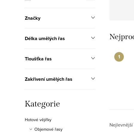
n
n
Značky
í
Nejpro
p
Délka umělých řas
a
Tloušťka řas
n
e
Zakřivení umělých řas
l
Přeskočit
Kategorie
kategorie
Hotové vějířky
Ř
Nejlevnější
Objemové řasy