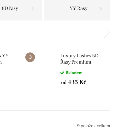
8D řasy
YY Řasy
s YY
Luxury Lashes 5D
m
Řasy Premium
ém
LINE v hotovém
Skladem
Ks
vějířku 1 000 ks
435 Kč
od
9
položek celkem