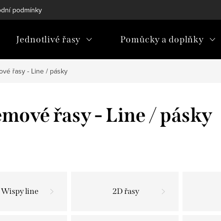
dní podmínky
Podmínky ochrany osobních údajů
Blog
Jednotlivé řasy
Pomůcky a doplňky
vé řasy - Line / pásky
mové řasy - Line / pásky
Wispy line
2D řasy