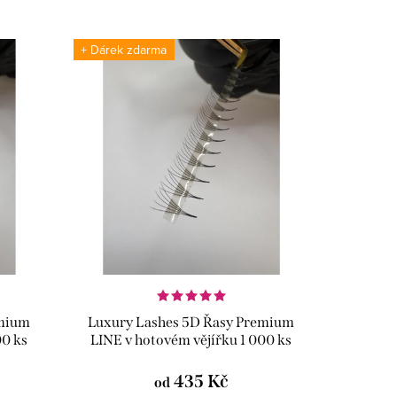
+ Dárek zdarma
emium
Luxury Lashes 5D Řasy Premium
00 ks
LINE v hotovém vějířku 1 000 ks
435 Kč
od