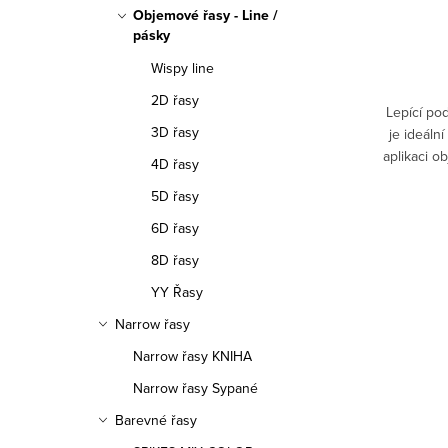
Objemové řasy - Line /
t
ů
pásky
ů
Wispy line
2D řasy
Lepící po
3D řasy
je ideáln
aplikaci o
4D řasy
speciá
5D řasy
6D řasy
8D řasy
YY Řasy
Narrow řasy
Narrow řasy KNIHA
Narrow řasy Sypané
Barevné řasy