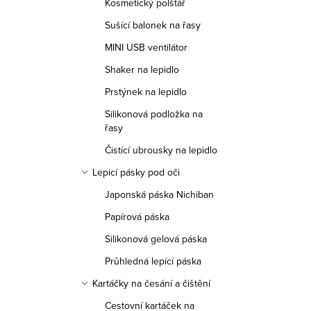
Kosmetický polštář
p
Sušící balonek na řasy
r
MINI USB ventilátor
v
Shaker na lepidlo
k
Prstýnek na lepidlo
y
Silikonová podložka na
v
řasy
ý
Čistící ubrousky na lepidlo
p
Lepicí pásky pod oči
i
Japonská páska Nichiban
s
Papírová páska
u
Silikonová gelová páska
Průhledná lepící páska
Kartáčky na česání a čištění
Cestovní kartáček na