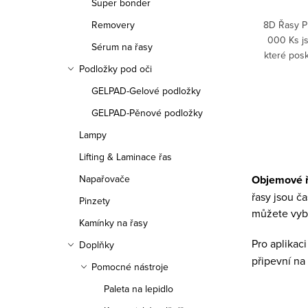
Super bonder
8D Řasy P
Removery
000 Ks j
Sérum na řasy
které posk
Podložky pod oči
a intenzi
GELPAD-Gelové podložky
GELPAD-Pěnové podložky
Lampy
O
Lifting & Laminace řas
v
Objemové 
Napařovače
l
řasy jsou č
Pinzety
á
můžete vybr
Kamínky na řasy
d
Pro aplikac
Doplňky
a
připevní na 
Pomocné nástroje
c
Paleta na lepidlo
í