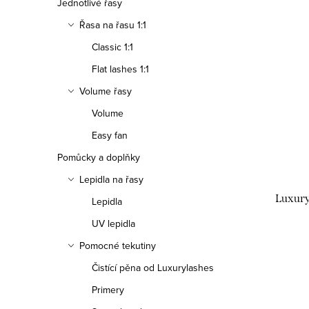
Jednotlivé řasy
Řasa na řasu 1:1
Classic 1:1
Flat lashes 1:1
Volume řasy
Volume
Easy fan
Pomůcky a doplňky
Lepidla na řasy
Luxury
Lepidla
UV lepidla
Pomocné tekutiny
Čistící pěna od Luxurylashes
Primery