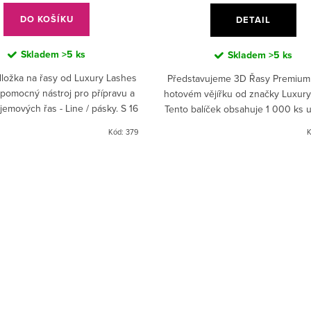
DO KOŠÍKU
DETAIL
Skladem
>5 ks
Skladem
>5 ks
dložka na řasy od Luxury Lashes
Představujeme 3D Řasy Premium
í pomocný nástroj pro přípravu a
hotovém vějířku od značky Luxur
bjemových řas - Line / pásky. S 16
Tento balíček obsahuje 1 000 ks 
lně navrženými řádky nabízí
řas . Ideální volba pro objemové 
Kód:
379
K
dostatek...
sypané nebo line /...