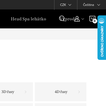
Věrnostní program
CZK
Čeština
NÁKU
Head Spa lehátko
Výprodej
Dár
KOŠÍ
3D řasy
4D řasy