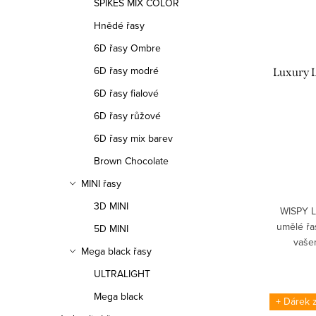
SPIKES MIX COLOR
Hnědé řasy
6D řasy Ombre
6D řasy modré
Luxury 
6D řasy fialové
6D řasy růžové
6D řasy mix barev
Brown Chocolate
MINI řasy
3D MINI
WISPY L
umělé řas
5D MINI
vaše
Mega black řasy
dramatick
li
ULTRALIGHT
Mega black
+ Dárek 