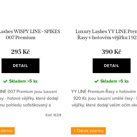
Lashes WISPY LINE - SPIKES
Luxury Lashes YY LINE Pr
007 Premium
Řasy v hotovém vějířku 1 9
295 Kč
390 Kč
DETAIL
DETAIL
Skladem
>5 ks
Skladem
>5 ks
INE 007 Premium jsou luxusní
YY LINE Premium Řasy v hotovém v
y - hotové vějířky, které dodají
920 Ks jsou luxusní umělé řasy -
mu pohledu sofistikovaný a
vějířky, které dodají vašim očím ok
ý vzhled. Tato objemová řešení -
vzhled. Snadno aplikovatelné O
Kód:
162/8
ne / pásky jsou lehké a...
řasy - Line /...
zdarma
+ Dárek zdarma