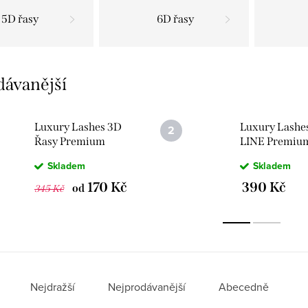
5D řasy
6D řasy
dávanější
Luxury Lashes 3D
Luxury Lashe
Řasy Premium
LINE Premiu
LINE v hotovém
Řasy v hotov
Skladem
Skladem
vějířku 1 000 ks
vějířku 1 920 
170 Kč
390 Kč
od
345 Kč
Nejdražší
Nejprodávanější
Abecedně