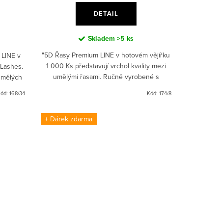
DETAIL
Skladem
>5 ks
"5D Řasy Premium LINE v hotovém vějířku
 LINE v
1 000 Ks představují vrchol kvality mezi
yLashes.
umělými řasami. Ručně vyrobené s
umělých
tenkými spoji, poskytují intenzivní a
řasy -
ód:
168/34
Kód:
174/8
přirozený vzhled. S...
+ Dárek zdarma