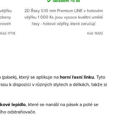
Skladem
>5 ks
vějířku
2D Řasy 0.10 mm Premium LINE v hotovém
robeny
vějířku 1 000 Ks jsou vysoce kvalitní umělé
zároveň
řasy - hotové vějířky, které zaručují
intenzivní proměnu vašich očí s
Kód:
177/8
Kód:
165/D
přirozeným vzhledem. S...
 (pásek), který se aplikuje na
horní řasní linku
. Tyto
sou k dispozici v různých stylech a délkách, takže si
.
kové lepidlo
, které se nanáší na pásek a poté se
ího odstraňovače.