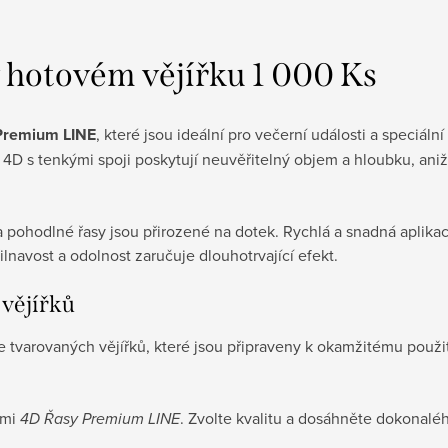
hotovém vějířku 1 000 Ks
Premium LINE
, které jsou ideální pro večerní události a speciální
4D s tenkými spoji poskytují neuvěřitelný objem a hloubku, aniž
a pohodlné řasy jsou přirozené na dotek. Rychlá a snadná aplikace
řilnavost a odolnost zaručuje dlouhotrvající efekt.
 vějířků
tvarovaných vějířků, které jsou připraveny k okamžitému použi
imi
4D Řasy Premium LINE
. Zvolte kvalitu a dosáhněte dokonalé