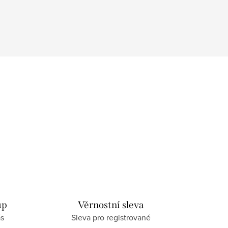
up
Věrnostní sleva
ás
Sleva pro registrované