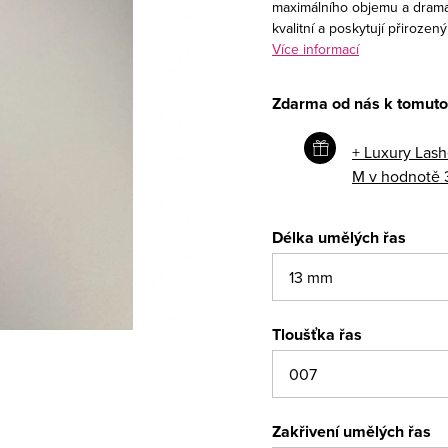
maximálního objemu a dramat
kvalitní a poskytují přiroze
Více informací
Zdarma od nás k tomuto
+ Luxury Lash
M
v hodnotě 
Délka umělých řas
Tloušťka řas
Zakřivení umělých řas