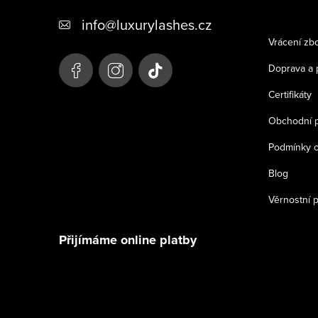
p
info
@
luxurylashes.cz
a
Vrácení zbo
t
Doprava a 
í
Certifikáty
Obchodní 
Podmínky o
Blog
Věrnostní 
Přijímáme online platby