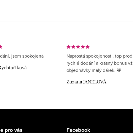
dání, jsem spokojená
Naprostá spokojenost , top prod
rychlé dodání a krásný bonus v
Rychtaříková
objednávky malý dárek. 🩷
Zuzana JANELOVÁ
e pro vás
Facebook