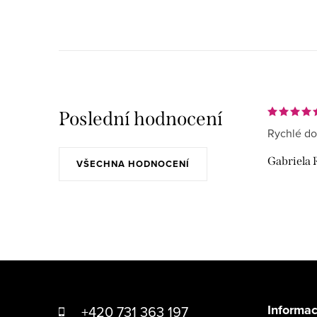
Poslední hodnocení
Rychlé do
Gabriela 
VŠECHNA HODNOCENÍ
Z
á
Informac
+420 731 363 197