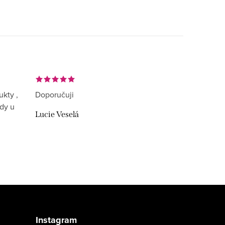
ukty ,
Doporučuji
ždy u
Lucie Veselá
Instagram