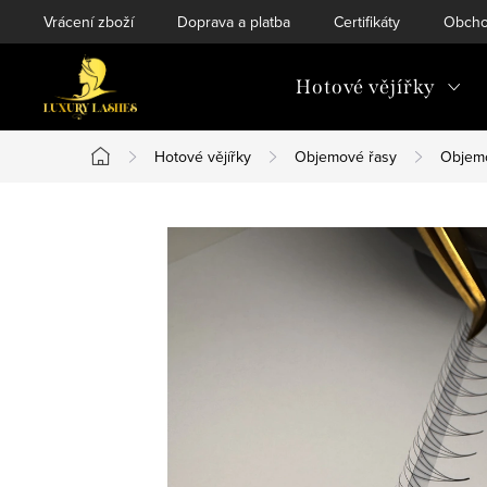
Přejít
Vrácení zboží
Doprava a platba
Certifikáty
Obcho
na
obsah
Hotové vějířky
Hotové vějířky
Objemové řasy
Objemo
Domů