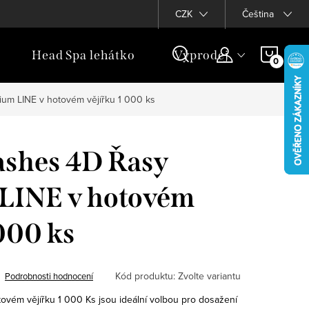
Věrnostní program
CZK
Čeština
NÁKU
Head Spa lehátko
Výprodej
Dár
KOŠÍ
um LINE v hotovém vějířku 1 000 ks
ashes 4D Řasy
LINE v hotovém
 000 ks
Kód produktu:
Zvolte variantu
Podrobnosti hodnocení
vém vějířku 1 000 Ks jsou ideální volbou pro dosažení