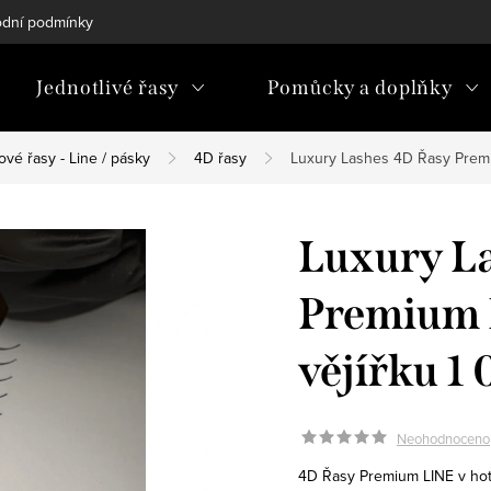
dní podmínky
Podmínky ochrany osobních údajů
Blog
Jednotlivé řasy
Pomůcky a doplňky
vé řasy - Line / pásky
4D řasy
Luxury Lashes 4D Řasy Premi
Luxury L
Premium 
vějířku 1
Neohodnoceno
4D Řasy Premium LINE v hoto