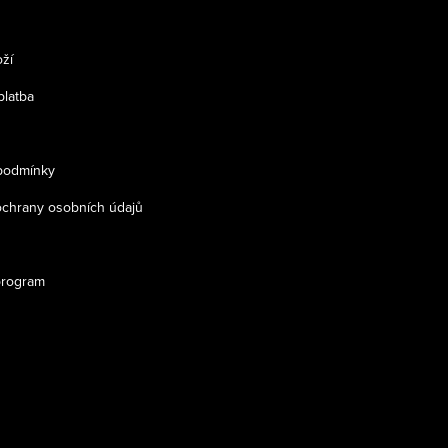
ží
platba
podmínky
chrany osobních údajů
program