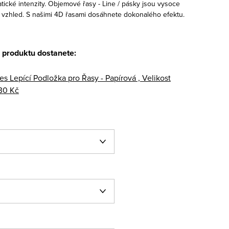
ické intenzity. Objemové řasy - Line / pásky jsou vysoce
ný vzhled. S našimi 4D řasami dosáhnete dokonalého efektu.
 produktu dostanete:
es Lepící Podložka pro Řasy - Papírová , Velikost
30 Kč