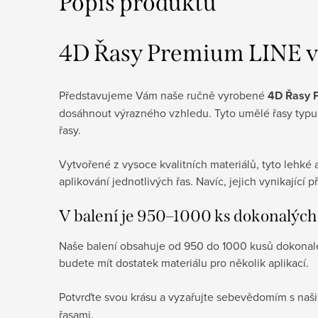
Popis produktu
4D Řasy Premium LINE v 
Představujeme Vám naše ručně vyrobené
4D Řasy 
dosáhnout výrazného vzhledu. Tyto umělé řasy typu 
řasy.
Vytvořené z vysoce kvalitních materiálů, tyto lehké 
aplikování jednotlivých řas. Navíc, jejich vynikající p
V balení je 950–1000 ks dokonalých
Naše balení obsahuje od 950 do 1000 kusů dokonale 
budete mít dostatek materiálu pro několik aplikací.
Potvrďte svou krásu a vyzařujte sebevědomím s naš
řasami.