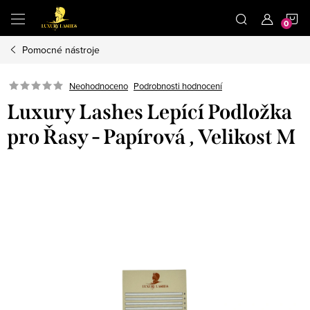
Přejít
N
na
obsah
Pomocné nástroje
K
Neohodnoceno
Podrobnosti hodnocení
Luxury Lashes Lepící Podložka
pro Řasy - Papírová , Velikost M