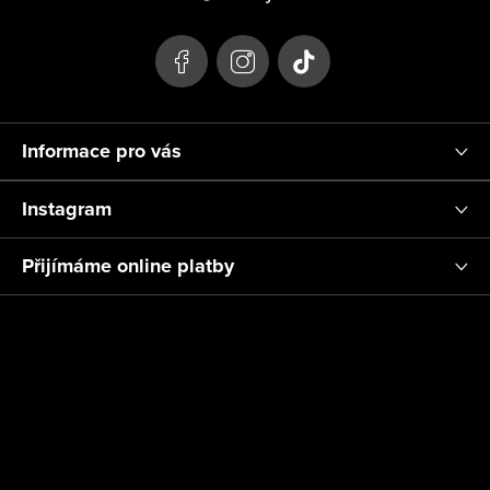
a
t
í
Informace pro vás
Instagram
Přijímáme online platby