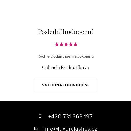
Poslední hodnocení
Rychlé dodání, jsem spokojená
Gabriela Rychtaříková
VŠECHNA HODNOCENÍ
Z
á
+420 731 363 197
p
info
@
luxurylashes.cz