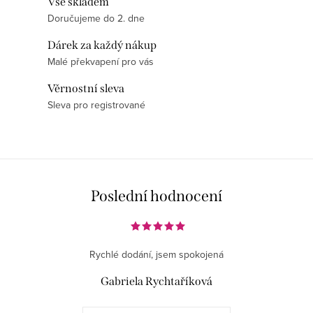
Vše skladem
á
Doručujeme do 2. dne
d
Dárek za každý nákup
a
Malé překvapení pro vás
c
í
Věrnostní sleva
p
Sleva pro registrované
r
v
k
y
v
Poslední hodnocení
ý
p
i
Rychlé dodání, jsem spokojená
s
Gabriela Rychtaříková
u