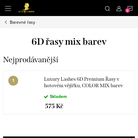
Přejít
N
na
obsah
Barevné řasy
K
6D řasy mix barev
Nejprodávanější
Luxury Lashes 6D Premium Řasy v
hotovém vějířku, COLOR MIX barev
Skladem
575 Kč