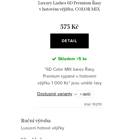
d
Luxury Lashes 6D Premium Řasy
t
u
v hotovém vějířku, COLOR MIX
ů
barev
k
575 Kč
t
ů
DETAIL
Skladem
>5 ks
"6D Color MIX barev Řasy
Premium sypané v hotovém
vějířku 1 000 Ks" jsou umělé řasy
- hotové vějířky, které poskytují
Dostupné varianty
+ další
přirozený, ale zároveň plný a
intenzivní vzhled. Tyto...
Kód:
192/10
O
Ruční výroba
Luxusní hotové vějířky
v
l