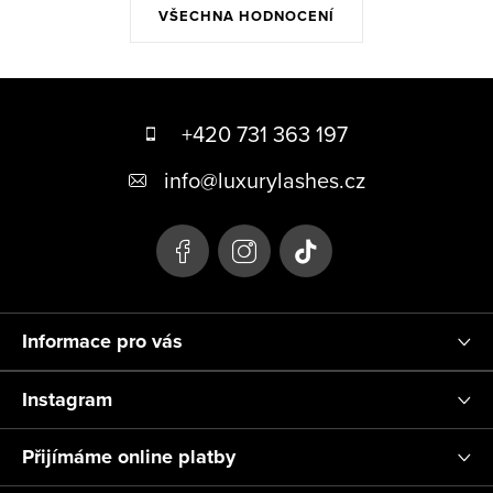
VŠECHNA HODNOCENÍ
Z
á
+420 731 363 197
p
info
@
luxurylashes.cz
a
t
í
Informace pro vás
Instagram
Přijímáme online platby