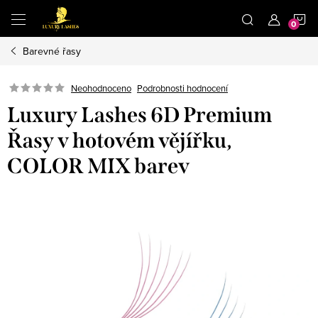
Přejít
N
na
obsah
Barevné řasy
K
Neohodnoceno
Podrobnosti hodnocení
Luxury Lashes 6D Premium
Řasy v hotovém vějířku,
COLOR MIX barev