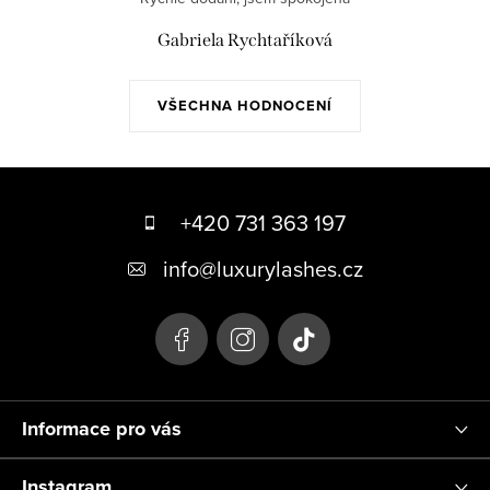
Gabriela Rychtaříková
VŠECHNA HODNOCENÍ
Z
á
+420 731 363 197
p
info
@
luxurylashes.cz
a
t
í
Informace pro vás
Instagram