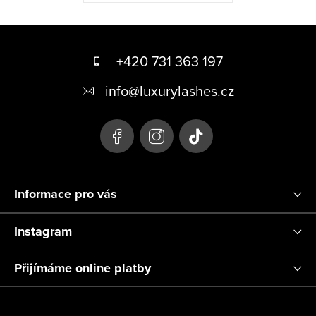
Z
á
+420 731 363 197
p
info
@
luxurylashes.cz
a
t
í
Informace pro vás
Instagram
Přijímáme online platby