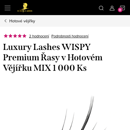
Přejít
N
na
obsah
Hotové vějířky
K
2 hodnocení
Podrobnosti hodnocení
Luxury Lashes WISPY
Premium Řasy v Hotovém
Vějířku MIX 1 000 Ks