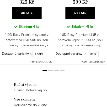
325 Kč
599 Kč
DETAIL
DETAIL
Skladem
4 ks
Skladem
>5 ks
"10D Řasy Premium sypané v
8D Řasy Premium LINE v
hotovém vějířku 500 Ks jsou
hotovém vějířku 1 000 Ks jsou
ručně vyrobené umělé řasy -
ručně vyrobené umělé řasy,
hotové vějířky s tenkými spoji pro
které poskytují přirozený, ale
Dostupné varianty
Dostupné varianty
+ další
+ další
přirozený a intenzivní vzhled.
zároveň plný a intenzivní vzhled.
Tyto objemové řasy - sypané...
S délkou mix 8-13 mm a
Kód:
198/8/CC/005
Kód:
180/D/MIX/007
tloušťkou...
Ruční výroba
Luxusní hotové vějířky
Vše skladem
Doručujeme do 2. dne