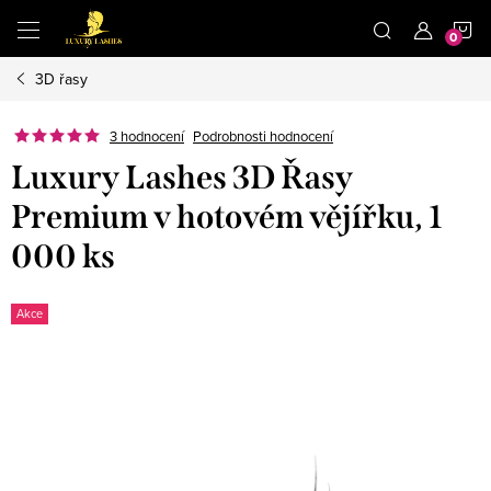
Přejít
N
na
obsah
3D řasy
K
3 hodnocení
Podrobnosti hodnocení
Luxury Lashes 3D Řasy
Premium v hotovém vějířku, 1
000 ks
Akce