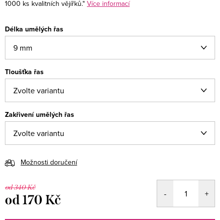
1000 ks kvalitních vějířků."
Více informací
Délka umělých řas
Tloušťka řas
Zakřivení umělých řas
Možnosti doručení
od 340 Kč
od
170 Kč
Měrná