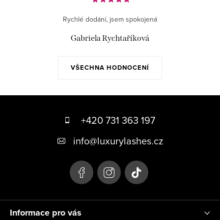
Rychlé dodání, jsem spokojená
Gabriela Rychtaříková
VŠECHNA HODNOCENÍ
Z
á
+420 731 363 197
p
info
@
luxurylashes.cz
a
t
í
Informace pro vás