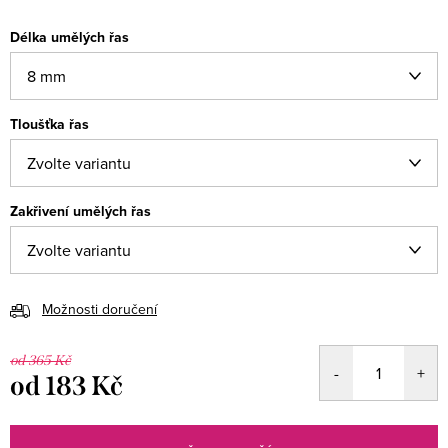
Délka umělých řas
Tloušťka řas
Zakřivení umělých řas
Možnosti doručení
od 365 Kč
od
183 Kč
Měrná
cena: