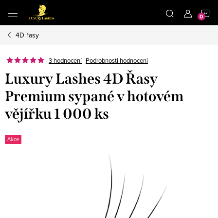
Přejít
N
na
obsah
4D řasy
K
3 hodnocení
Podrobnosti hodnocení
Luxury Lashes 4D Řasy
Premium sypané v hotovém
vějířku 1 000 ks
Akce