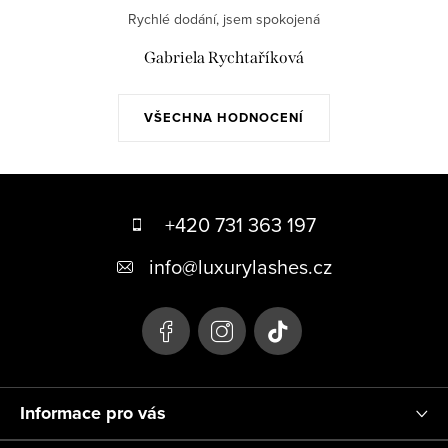
Rychlé dodání, jsem spokojená
Gabriela Rychtaříková
VŠECHNA HODNOCENÍ
Z
á
+420 731 363 197
p
info
@
luxurylashes.cz
a
t
í
Informace pro vás