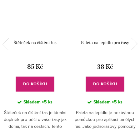
Štěteček na čištění řas
Paleta na lepidlo pro řasy
85 Kč
38 Kč
DO KOŠÍKU
DO KOŠÍKU
Skladem
>5 ks
Skladem
>5 ks
Štěteček na čištění řas je ideální
Paleta na lepidlo je nezbytnou
doplněk pro péči o vaše řasy jak
pomůckou pro aplikaci umělých
doma, tak na cestách. Tento
řas. Jako jednorázový pomocný
kartáček na česání a čištění se
nástroj usnadňuje práci a zvyšuje