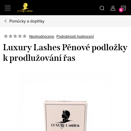
Přejít
N
na
obsah
Pomůcky a doplňky
K
Neohodnoceno
Podrobnosti hodnocení
Luxury Lashes Pěnové podložky
k prodlužování řas