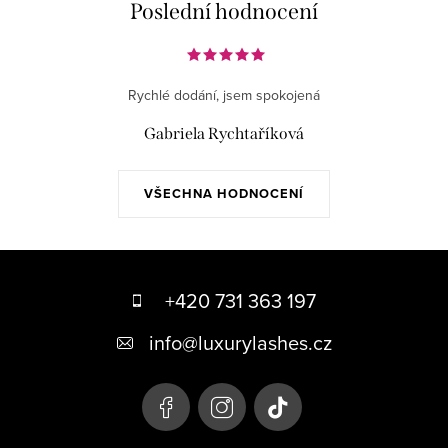
Poslední hodnocení
Rychlé dodání, jsem spokojená
Gabriela Rychtaříková
VŠECHNA HODNOCENÍ
Z
á
+420 731 363 197
p
info
@
luxurylashes.cz
a
t
í