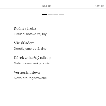
vyznačuje velmi jemnými
preciznost. Univerzální velikost
štětinkami a je...
se hodí pro...
Kód:
87
Kód:
117
Ruční výroba
Luxusní hotové vějířky
Vše skladem
Doručujeme do 2. dne
Dárek za každý nákup
Malé překvapení pro vás
Věrnostní sleva
Sleva pro registrované