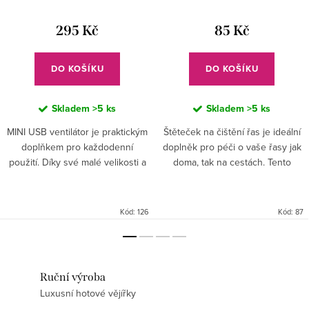
295 Kč
85 Kč
DO KOŠÍKU
DO KOŠÍKU
Skladem
>5 ks
Skladem
>5 ks
MINI USB ventilátor je praktickým
Štěteček na čištění řas je ideální
doplňkem pro každodenní
doplněk pro péči o vaše řasy jak
použití. Díky své malé velikosti a
doma, tak na cestách. Tento
lehkosti se snadno přenáší, což
kartáček na česání a čištění se
ho činí ideálním pomocným
vyznačuje velmi jemnými
nástrojem na cesty. Nabízí...
štětinkami a je...
Kód:
126
Kód:
87
Ruční výroba
Luxusní hotové vějířky