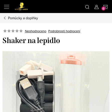
Přejít
N
na
obsah
Pomůcky a doplňky
K
Neohodnoceno
Podrobnosti hodnocení
Shaker na lepidlo