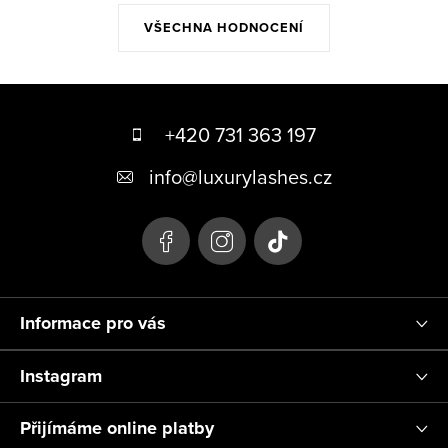
VŠECHNA HODNOCENÍ
Z
á
+420 731 363 197
p
info
@
luxurylashes.cz
a
t
í
Informace pro vás
Instagram
Přijímáme online platby