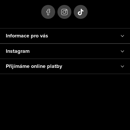
t
í
Informace pro vás
Instagram
Přijímáme online platby