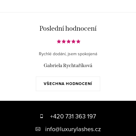
Poslední hodnocení
Rychlé dodání, jsem spokojená
Gabriela Rychtaříková
VŠECHNA HODNOCENÍ
Z
á
+420 731 363 197
p
info
@
luxurylashes.cz
a