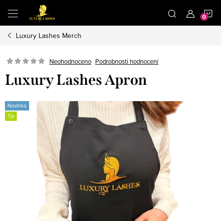
Přejít
N
na
obsah
Luxury Lashes Merch
K
Neohodnoceno
Podrobnosti hodnocení
Luxury Lashes Apron
Novinka
Tip