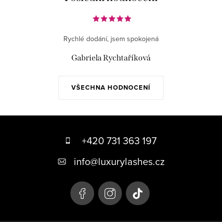
Rychlé dodání, jsem spokojená
Gabriela Rychtaříková
VŠECHNA HODNOCENÍ
Z
á
+420 731 363 197
p
info
@
luxurylashes.cz
a
t
í