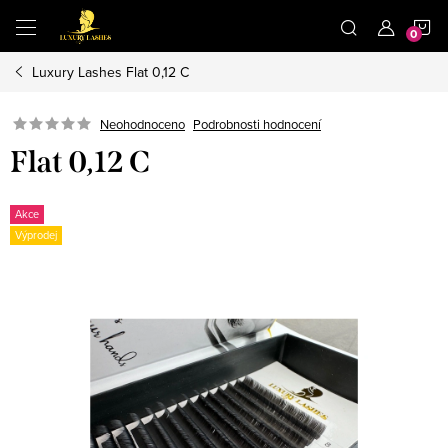
Přejít
N
na
obsah
Luxury Lashes Flat 0,12 C
K
Neohodnoceno
Podrobnosti hodnocení
Flat 0,12 C
Akce
Výprodej