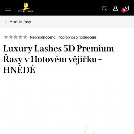
Přejít
N
na
obsah
Hnědé řasy
K
Neohodnoceno
Podrobnosti hodnocení
Luxury Lashes 5D Premium
Řasy v Hotovém vějířku -
HNĚDÉ