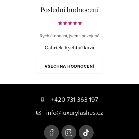
Poslední hodnocení
Rychlé dodání, jsem spokojená
Gabriela Rychtaříková
VŠECHNA HODNOCENÍ
Z
á
+420 731 363 197
p
info
@
luxurylashes.cz
a
t