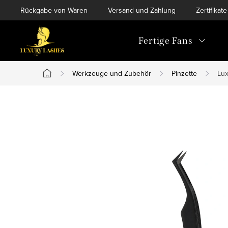
Zum
Rückgabe von Waren
Versand und Zahlung
Zertifikate
Inhalt
springen
Fertige Fans
Werkzeuge und Zubehör
Pinzette
Lux
Startseite