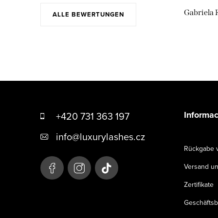
Gabriela 
ALLE BEWERTUNGEN
F
u
Informac
+420 731 363 197
ß
info
@
luxurylashes.cz
z
Rückgabe 
e
Versand un
i
Zertifikate
l
Geschäfts