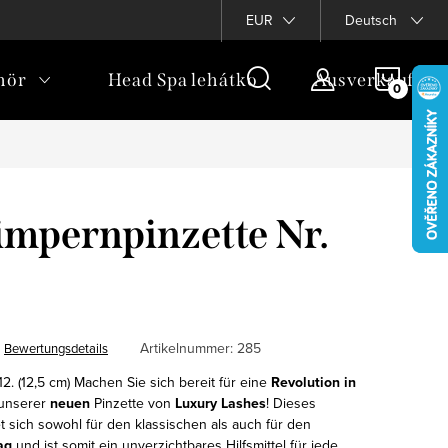
bezogener Daten
Blog
Treueprogramm
EUR
Deutsch
WARE
hör
Head Spa lehátko
Ausverkauf
mpernpinzette Nr.
Artikelnummer:
285
Bewertungsdetails
12. (12,5 cm) Machen Sie sich bereit für eine
Revolution in
unserer
neuen
Pinzette von
Luxury Lashes
! Dieses
t sich sowohl für den klassischen als auch für den
ag
und ist somit ein unverzichtbares Hilfsmittel für jede