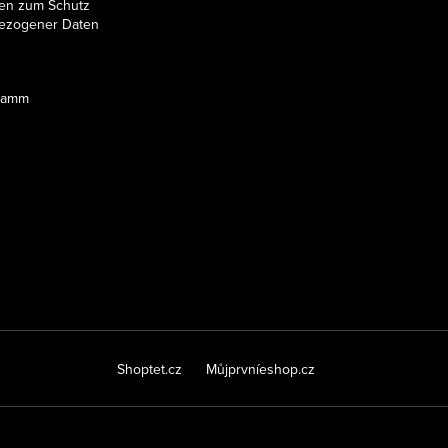
en zum Schutz
ezogener Daten
ramm
Shoptet.cz
Můjprvníeshop.cz