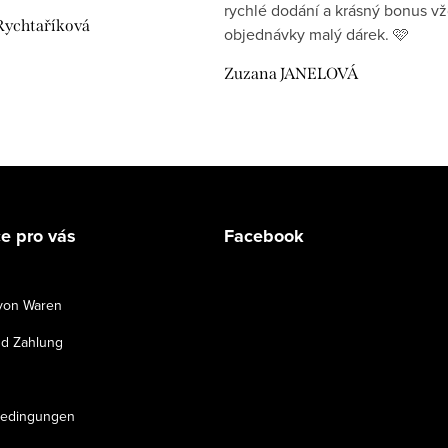
rychlé dodání a krásný bonus v
Rychtaříková
objednávky malý dárek. 🩷
Zuzana JANELOVÁ
e pro vás
Facebook
von Waren
d Zahlung
bedingungen