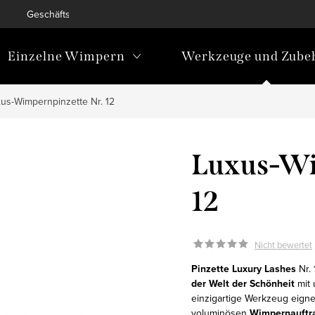
Geschäftsbedingungen
Bedingungen zum Schutz personen
Einzelne Wimpern
Werkzeuge und Zube
us-Wimpernpinzette Nr. 12
Luxus-Wi
12
Nicht bewertet
Pinzette Luxury Lashes
Nr. 
der Welt der Schönheit
mit 
einzigartige Werkzeug eigne
voluminösen
Wimpernauftr