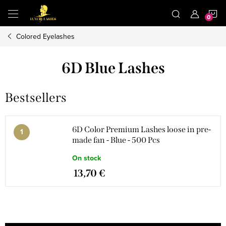
Skip
S
to
content
Colored Eyelashes
C
6D Blue Lashes
Bestsellers
6D Color Premium Lashes loose in pre-
made fan - Blue - 500 Pcs
On stock
13,70 €