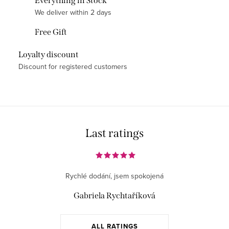
Everything in Stock
t
We deliver within 2 days
i
Free Gift
n
g
Loyalty discount
c
Discount for registered customers
o
n
t
r
o
Last ratings
l
s
Rychlé dodání, jsem spokojená
Gabriela Rychtaříková
ALL RATINGS