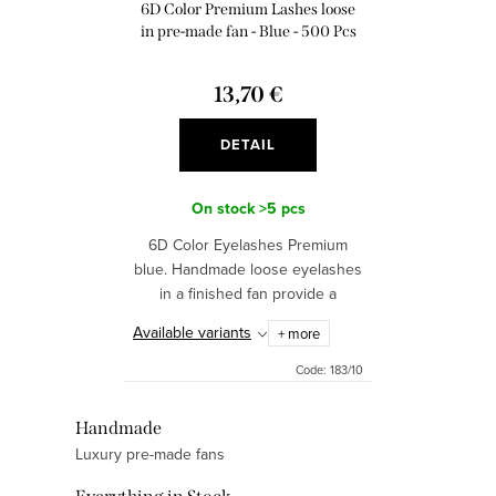
o
6D Color Premium Lashes loose
n
d
in pre-made fan - Blue - 500 Pcs
g
u
13,70 €
c
t
DETAIL
s
On stock
>5 pcs
6D Color Eyelashes Premium
blue. Handmade loose eyelashes
in a finished fan provide a
natural, but at the same time full
Available variants
+ more
and intense look.
Code:
183/10
L
Handmade
Luxury pre-made fans
i
s