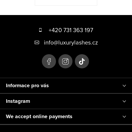
F
o
+420 731 363 197
o
info
@
luxurylashes.cz
t
e
r
Informace pro vás
Instagram
We accept online payments