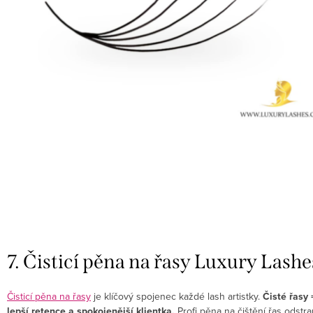
7. Čisticí pěna na řasy Luxury Lashe
Čisticí pěna na řasy
je klíčový spojenec každé lash artistky.
Čisté řasy 
lepší retence a spokojenější klientka.
Profi pěna na čištění řas odstra