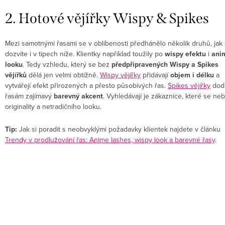
2. Hotové vějířky Wispy & Spikes
Mezi samotnými řasami se v oblíbenosti předhánělo několik druhů, jak
dozvíte i v tipech níže. Klientky například toužily po
wispy efektu
i
ani
looku
. Tedy vzhledu, který se bez
předpřipravených Wispy a Spikes
vějířků
dělá jen velmi obtížně.
Wispy vějířky
přidávají
objem i délku
a
vytvářejí efekt přirozených a přesto působivých řas.
Spikes vějířky
dodá
řasám zajímavý
barevný akcent
. Vyhledávají je zákaznice, které se neb
originality a netradičního looku.
Tip:
Jak si poradit s neobvyklými požadavky klientek najdete v článku
Trendy v prodlužování řas: Anime lashes, wispy look a barevné řasy
.