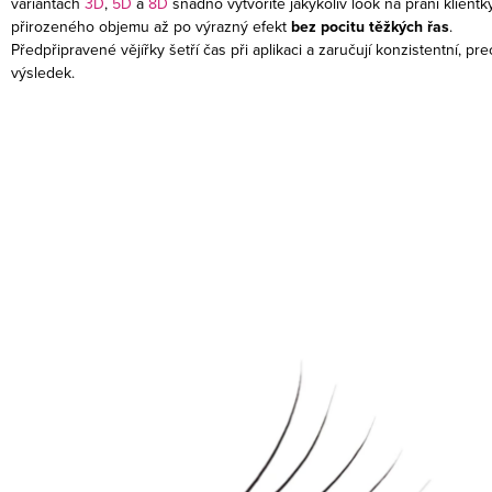
variantách
3D
,
5D
a
8D
snadno vytvoříte jakýkoliv look na přání klientk
přirozeného objemu až po výrazný efekt
bez pocitu těžkých řas
.
Předpřipravené vějířky šetří čas při aplikaci a zaručují konzistentní, pre
výsledek.