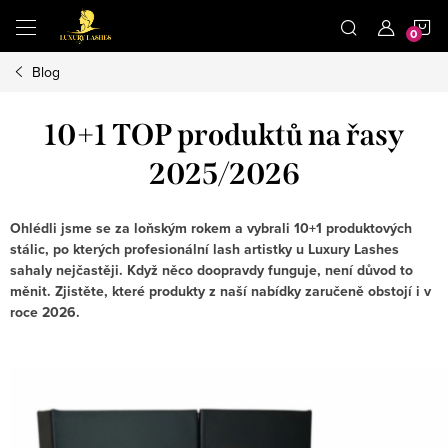
Přejít
N
na
obsah
Blog
K
10+1 TOP produktů na řasy
2025/2026
Ohlédli jsme se za loňským rokem a vybrali 10+1 produktových
stálic, po kterých profesionální lash artistky u Luxury Lashes
sahaly nejčastěji. Když něco doopravdy funguje, není důvod to
měnit. Zjistěte, kter
é produkty z naší na
bídky zaručeně obstojí i v
roce 2026.