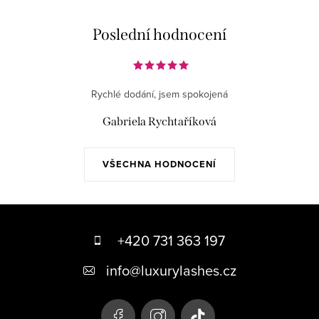
Poslední hodnocení
Rychlé dodání, jsem spokojená
Gabriela Rychtaříková
VŠECHNA HODNOCENÍ
Z
á
+420 731 363 197
p
info
@
luxurylashes.cz
a
t