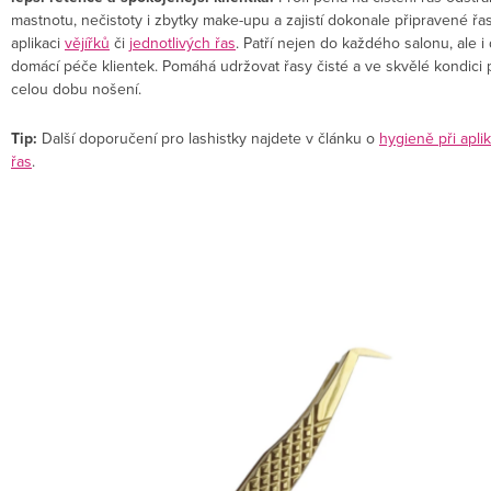
mastnotu, nečistoty i zbytky make-upu a zajistí dokonale připravené řa
aplikaci
vějířků
či
jednotlivých řas
. Patří nejen do každého salonu, ale i
domácí péče klientek. Pomáhá udržovat řasy čisté a ve skvělé kondici 
celou dobu nošení.
Tip:
Další doporučení pro lashistky najdete v článku o
hygieně při aplik
řas
.