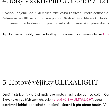
4. Řasy v zakřivení CC a délce 7–1
S volbou objemu jde ruku v ruce také volba zakřivení. Podle četnosti o
Zakřivení řas CC
krásně otevírá pohled.
Sedí většině klientek
a hodí s
přirozeným přechodem a přizpůsobovat styling tvaru oka i přání klient
Tip:
Poznejte rozdíly mezi jednotlivými zakřiveními v našem článku
Umě
5. Hotové vějířky ULTRALIGHT
Dalšími stálicemi, které si našly své místo v lash salonech po celém Če
Slovensku i dalších zemích, byly
hotové vějířky ULTRALIGHT
. Jsou
extrémně lehké
, pohodlné na nošení a
šetrné k přírodním řasám
. Ve