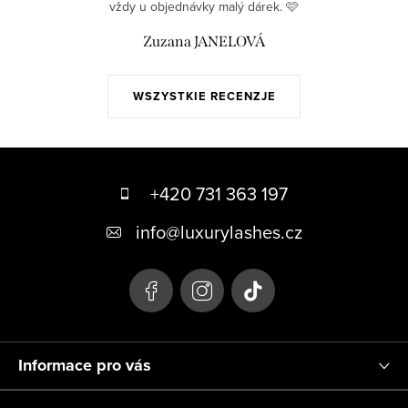
vždy u objednávky malý dárek. 🩷
Zuzana JANELOVÁ
WSZYSTKIE RECENZJE
S
t
+420 731 363 197
o
info
@
luxurylashes.cz
p
k
a
Informace pro vás