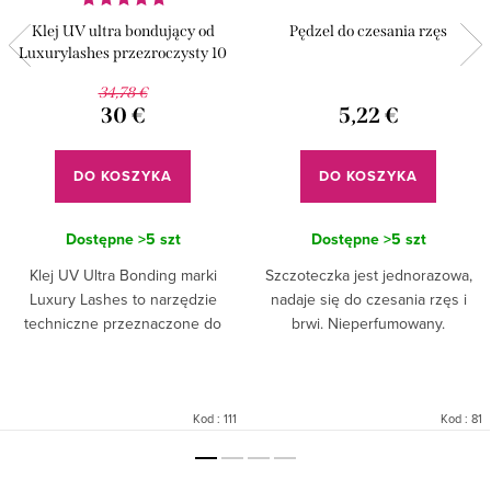
Klej UV ultra bondujący od
Pędzel do czesania rzęs
Luxurylashes przezroczysty 10
ml
34,78 €
30 €
5,22 €
DO KOSZYKA
DO KOSZYKA
Dostępne
>5 szt
Dostępne
>5 szt
Klej UV Ultra Bonding marki
Szczoteczka jest jednorazowa,
Luxury Lashes to narzędzie
nadaje się do czesania rzęs i
techniczne przeznaczone do
brwi. Nieperfumowany.
profesjonalnego użytku przy
Opakowanie zawiera 50 sztuk.
pracy z drobnymi syntetycznymi
materiałami, takimi jak elementy...
Kod :
111
Kod :
81