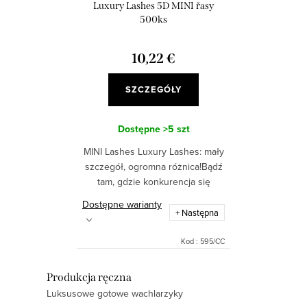
d
Luxury Lashes 5D MINI řasy
o
u
500ks
d
k
u
10,22 €
t
k
ó
SZCZEGÓŁY
t
w
ó
Dostępne
>5 szt
w
MINI Lashes Luxury Lashes: mały
szczegół, ogromna różnica!Bądź
tam, gdzie konkurencja się
zatrzymuje. MINI Lashes Luxury
Dostępne warianty
Lashes - nieodparty dotyk
+ Następna
luksusu, który pokochają Twoje...
Kod :
595/CC
K
Produkcja ręczna
Luksusowe gotowe wachlarzyky
o