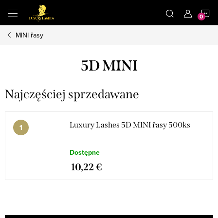
Przejść
K
do
treści
MINI řasy
5D MINI
Najczęściej sprzedawane
Luxury Lashes 5D MINI řasy 500ks
Dostępne
10,22 €