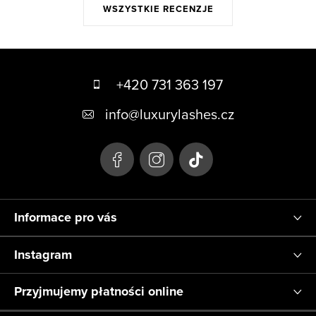
WSZYSTKIE RECENZJE
S
t
+420 731 363 197
o
info
@
luxurylashes.cz
p
k
a
Informace pro vás
Instagram
Przyjmujemy płatności online