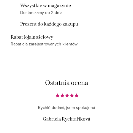
n
Wszystkie w magazynie
t
Dostarczamy do 2 dnia
r
Prezent do każdego zakupu
o
l
Rabat lojalnościowy
k
Rabat dla zarejestrowanych klientów
i
l
i
s
t
Ostatnia ocena
y
Rychlé dodání, jsem spokojená
Gabriela Rychtaříková