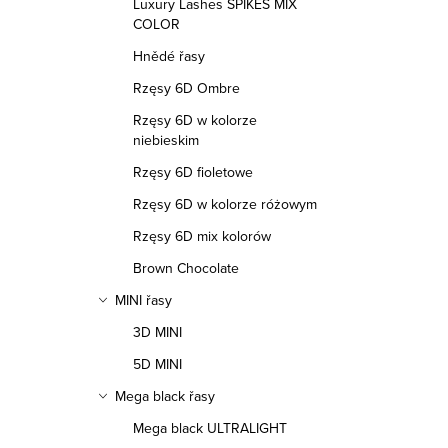
y
Luxury Lashes SPIKES MIX
COLOR
Hnědé řasy
Rzęsy 6D Ombre
Rzęsy 6D w kolorze
niebieskim
Rzęsy 6D fioletowe
Rzęsy 6D w kolorze różowym
Rzęsy 6D mix kolorów
Brown Chocolate
MINI řasy
3D MINI
5D MINI
Mega black řasy
Mega black ULTRALIGHT