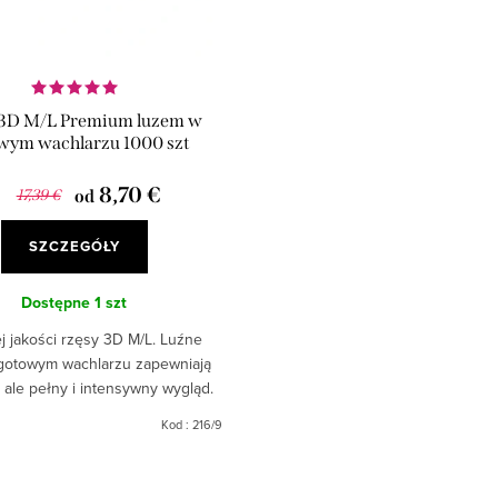
 3D M/L Premium luzem w
wym wachlarzu 1000 szt
8,70 €
17,39 €
od
SZCZEGÓŁY
Dostępne
1 szt
j jakości rzęsy 3D M/L. Luźne
gotowym wachlarzu zapewniają
, ale pełny i intensywny wygląd.
ręcznie z cienkimi łączeniami.
Kod :
216/9