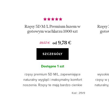
Rzęsy 5D M/L Premium luzem w
Rzęsy
gotowym wachlarzu 1000 szt
goto
9,78 €
19,57 €
od
SZCZEGÓŁY
Dostępne
1 szt
rzęsy premium 5D M/L, zapewniające
wysokie
naturalny wygląd i maksymalny komfort
rzęsy w 
noszenia. Rzęsy te mają bardzo cienkie
naturalny
łączenia i są wykonane ręcznie.
Wykonane 
Kod :
219/9