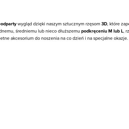
eodparty
wygląd dzięki naszym sztucznym rzęsom
3D
, które za
odnemu, średniemu lub nieco dłuższemu
podkręceniu
M lub L
, 
etne akcesorium do noszenia na co dzień i na specjalne okazje.