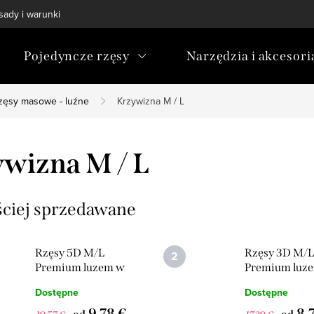
sady i warunki
Polityka prywatności
Blog
Program lojal
Pojedyncze rzęsy
Narzędzia i akcesori
zęsy masowe - luźne
Krzywizna M / L
wizna M / L
ściej sprzedawane
Rzęsy 5D M/L
Rzęsy 3D M/L
Premium luzem w
Premium luz
gotowym
gotowym
Dostępne
Dostępne
wachlarzu 1000
wachlarzu 10
szt
9,78 €
szt
8,