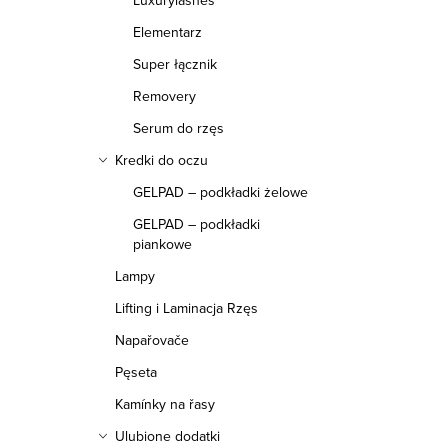
Luxurylashes
Elementarz
Super łącznik
Removery
Serum do rzęs
Kredki do oczu
GELPAD – podkładki żelowe
GELPAD – podkładki
piankowe
Lampy
Lifting i Laminacja Rzęs
Napařovače
Pęseta
Kamínky na řasy
Ulubione dodatki