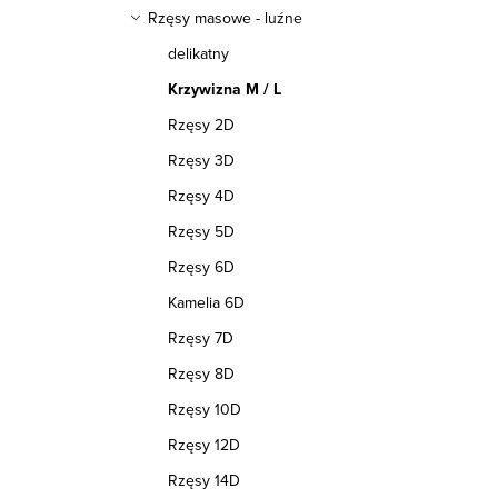
i
r
Rzęsy masowe - luźne
e
delikatny
o
Krzywizna M / L
p
d
Rzęsy 2D
r
u
Rzęsy 3D
o
k
Rzęsy 4D
d
Rzęsy 5D
t
u
Rzęsy 6D
ó
Kamelia 6D
k
w
Rzęsy 7D
t
Rzęsy 8D
ó
Rzęsy 10D
w
Rzęsy 12D
Rzęsy 14D