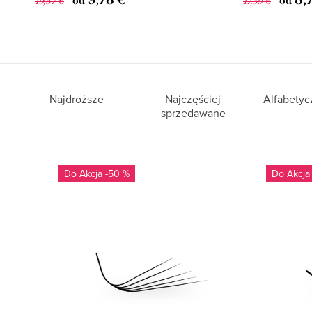
od
od
19,57 €
17,39 €
Najdroższe
Najczęściej
Alfabetyc
sprzedawane
Do
-50 %
Do