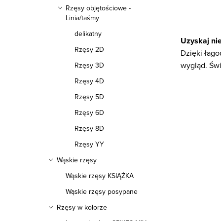
Rzęsy objętościowe -
K
Linia/taśmy
o
delikatny
Uzyskaj ni
n
Rzęsy 2D
Dzięki łag
t
wygląd. Świ
Rzęsy 3D
r
Rzęsy 4D
o
Rzęsy 5D
l
Rzęsy 6D
k
Rzęsy 8D
i
Rzęsy YY
l
Wąskie rzęsy
i
Wąskie rzęsy KSIĄŻKA
s
Wąskie rzęsy posypane
t
Rzęsy w kolorze