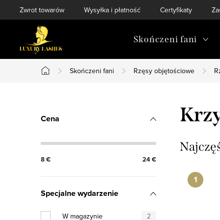
Przejść
Zwrot towarów
Wysyłka i płatność
Certyfikaty
Za
do
treści
Skończeni fani
Skończeni fani
Rzęsy objętościowe
R
Home
P
Krzy
Cena
a
s
Najczę
8
€
24
€
e
k
Specjalne wydarzenie
b
W magazynie
2