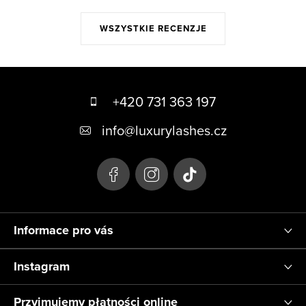
WSZYSTKIE RECENZJE
S
t
+420 731 363 197
o
info
@
luxurylashes.cz
p
k
a
Informace pro vás
Instagram
Przyjmujemy płatności online