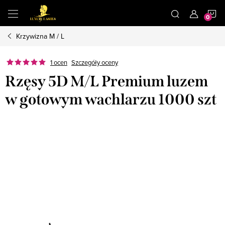
Przejść
K
do
treści
Krzywizna M / L
1 ocen
Szczegóły oceny
Rzęsy 5D M/L Premium luzem
w gotowym wachlarzu 1000 szt