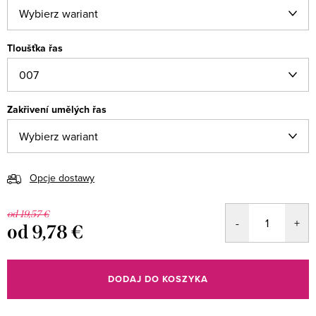
Tloušťka řas
Zakřivení umělých řas
Opcje dostawy
od 19,57 €
od
9,78 €
Cena
jednostkowa:
DODAJ DO KOSZYKA