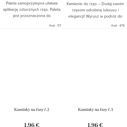
Paleta samoprzylepna ułatwia
Kamienie do rzęs – Dodaj swoim
aplikację sztucznych rzęs. Paleta
rzęsom odrobinę luksusu i
jest przeznaczona do
elegancji! Wyrusz w podróż do
jednorazowego użytku.
nieodpartego wyglądu dzięki
Kod :
117
Kod :
479
Uniwersalny rozmiar. W
naszym luksusowym kamieniom
opakowaniu znajduje się 10
do rzęs. Każde opakowanie
sztuk.
zawiera...
Kamínky na řasy č.2
Kamínky na řasy č.3
1,96 €
1,96 €