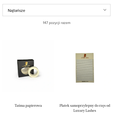
S
Najtańsze
o
Najdroższe
147
pozycji razem
r
t
Najczęściej sprzedawane
L
o
i
Alfabetycznie
w
s
a
t
n
a
i
p
e
r
p
o
r
d
Taśma papierowa
Płatek samoprzylepny do rzęs od
o
u
Luxury Lashes