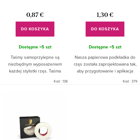
d
k
u
0,87 €
1,30 €
t
k
ó
DO KOSZYKA
DO KOSZYKA
t
w
ó
Dostępne
>5 szt
Dostępne
>5 szt
w
Taśmy samoprzylepne są
Nasza papierowa podkładka do
niezbędnym wyposażeniem
rzęs została zaprojektowana tak,
każdej stylistki rzęs. Taśma
aby przygotowanie i aplikacja
samoprzylepna została
pasków do rzęs LINE były jak
Kod :
138
Kod :
379
zaprojektowana do
najłatwiejsze. 16 specjalnie
wielofunkcyjnego użytku
przygotowanych linii...
podczas przedłużania rzęs.
Materiał...