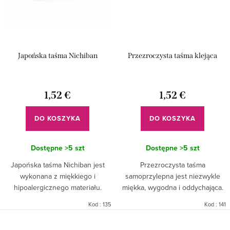
Japońska taśma Nichiban
Przezroczysta taśma klejąca
1,52 €
1,52 €
DO KOSZYKA
DO KOSZYKA
Dostępne
>5 szt
Dostępne
>5 szt
Japońska taśma Nichiban jest
Przezroczysta taśma
wykonana z miękkiego i
samoprzylepna jest niezwykle
hipoalergicznego materiału.
miękka, wygodna i oddychająca.
Taśma jest cienka i elastyczna,
Łatwo się rozdziera.
Kod :
135
Kod :
141
dzięki czemu łatwo dopasowuje
się do kształtu powieki i