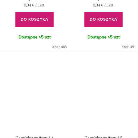
Cena
Cena
0,04 € / 1 szt.
0,04 € / 1 szt.
jednostkowa:
jednostkowa:
DO KOSZYKA
DO KOSZYKA
Dostępne
>5 szt
Dostępne
>5 szt
Kod :
488
Kod :
491