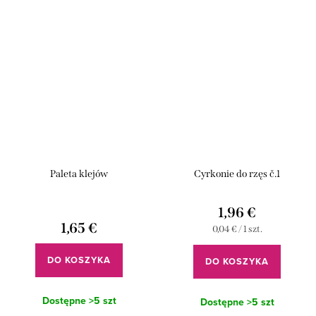
przykleja...
Paleta klejów
Cyrkonie do rzęs č.1
1,96 €
1,65 €
Cena
0,04 € / 1 szt.
jednostkowa:
DO KOSZYKA
DO KOSZYKA
Dostępne
>5 szt
Dostępne
>5 szt