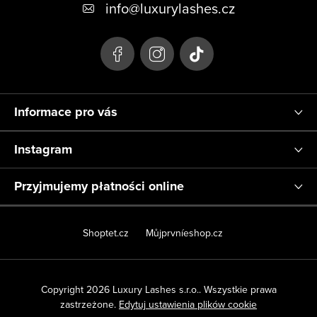
o
info
@
luxurylashes.cz
p
k
a
Informace pro vás
Instagram
Przyjmujemy płatności online
Shoptet.cz
Můjprvníeshop.cz
Copyright 2026
Luxury Lashes s.r.o.
. Wszystkie prawa
zastrzeżone.
Edytuj ustawienia plików cookie