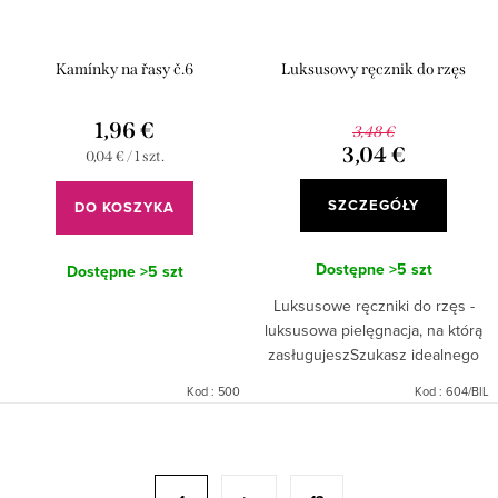
Kamínky na řasy č.6
Luksusowy ręcznik do rzęs
1,96 €
3,48 €
3,04 €
Cena
0,04 € / 1 szt.
jednostkowa:
SZCZEGÓŁY
DO KOSZYKA
Dostępne
>5 szt
Dostępne
>5 szt
Luksusowe ręczniki do rzęs -
luksusowa pielęgnacja, na którą
zasługujeszSzukasz idealnego
towarzysza codziennego rytuału
Kod :
500
Kod :
604/BIL
pielęgnacyjnego? A może
idealnego prezentu, który
K
wyrazi...
o
P