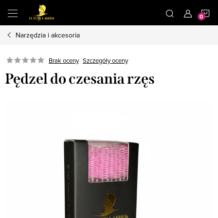
Przejść
K
do
treści
Narzędzia i akcesoria
Brak oceny
Szczegóły oceny
Pędzel do czesania rzęs