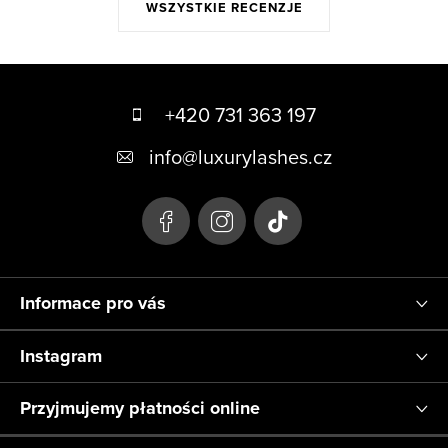
WSZYSTKIE RECENZJE
S
t
+420 731 363 197
o
info
@
luxurylashes.cz
p
k
a
Informace pro vás
Instagram
Przyjmujemy płatności online