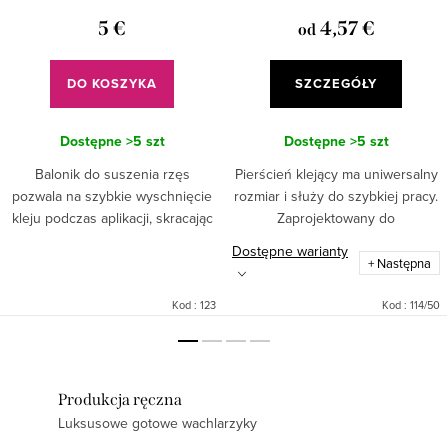
5 €
4,57 €
od
DO KOSZYKA
SZCZEGÓŁY
Dostępne
>5 szt
Dostępne
>5 szt
Balonik do suszenia rzęs
Pierścień klejący ma uniwersalny
pozwala na szybkie wyschnięcie
rozmiar i służy do szybkiej pracy.
kleju podczas aplikacji, skracając
Zaprojektowany do
cały proces i oszczędzając czas.
jednorazowego użytku. W
Dostępne warianty
opakowaniu po 50 lub 100 sztuk.
+ Następna
Kod :
123
Kod :
114/50
Produkcja ręczna
Luksusowe gotowe wachlarzyky