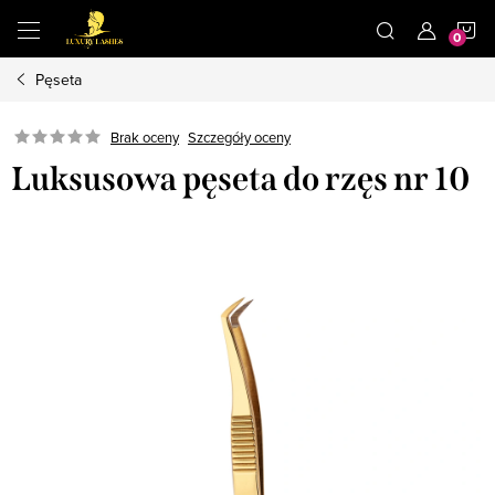
Przejść
K
do
treści
Pęseta
Brak oceny
Szczegóły oceny
Luksusowa pęseta do rzęs nr 10