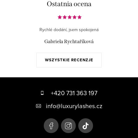
Ostatnia ocena
Rychlé dodání, jsem spokojená
Gabriela Rychtaříková
WSZYSTKIE RECENZJE
S
t
+420 731 363 197
o
info
@
luxurylashes.cz
p
k
a