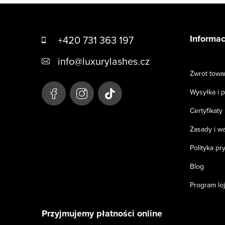
S
t
Informac
+420 731 363 197
o
info
@
luxurylashes.cz
p
Zwrot towa
k
Wysyłka i p
a
Certyfikaty
Zasady i w
Polityka pr
Blog
Program lo
Przyjmujemy płatności online