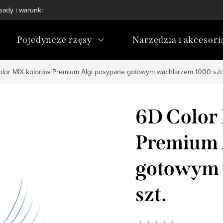
sady i warunki
Polityka prywatności
Blog
Program lojal
Pojedyncze rzęsy
Narzędzia i akcesori
olor MIX kolorów Premium Algi posypane gotowym wachlarzem 1000 szt
6D Color
Premium 
gotowym 
szt.