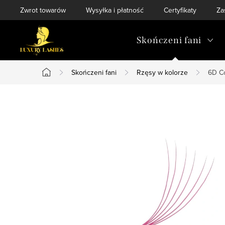
Przejść
Zwrot towarów
Wysyłka i płatność
Certyfikaty
Za
do
treści
Skończeni fani
Skończeni fani
Rzęsy w kolorze
6D C
Home