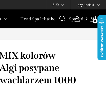
nościowy
EUR
Język polski
KOSZ
a
Head Spa lehátko
Sprzedaż
.
 MIX kolorów
Algi posypane
wachlarzem 1000