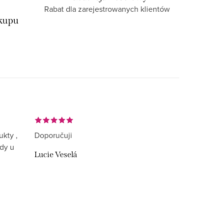
Rabat dla zarejestrowanych klientów
akupu
ukty ,
Doporučuji
ždy u
Lucie Veselá