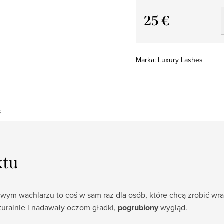
25 €
Cena
jednostkowa:
Marka:
Luxury Lashes
s
ktu
ym wachlarzu to coś w sam raz dla osób, które chcą zrobić wr
turalnie i nadawały oczom gładki,
pogrubiony
wygląd.