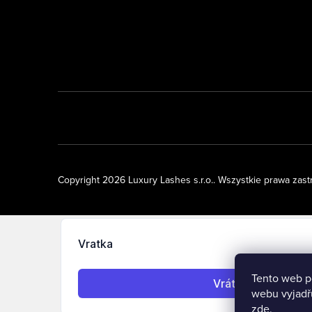
Copyright 2026
Luxury Lashes s.r.o.
. Wszystkie prawa zas
Tento web p
webu vyjadřu
zde
.