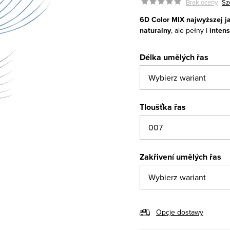
Brak oceny
Sz
6D Color MIX najwyższej ja
naturalny
, ale pełny i
inten
Délka umělých řas
Tloušťka řas
Zakřivení umělých řas
Opcje dostawy