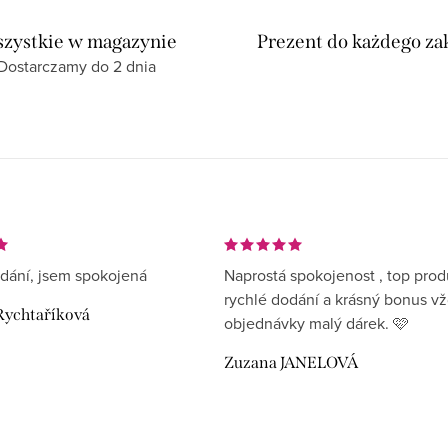
zystkie w magazynie
Prezent do każdego z
Dostarczamy do 2 dnia
dání, jsem spokojená
Naprostá spokojenost , top prod
rychlé dodání a krásný bonus v
Rychtaříková
objednávky malý dárek. 🩷
Zuzana JANELOVÁ