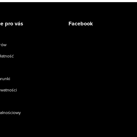
e pro vás
Facebook
rów
łatność
arunki
ywatności
jalnościowy