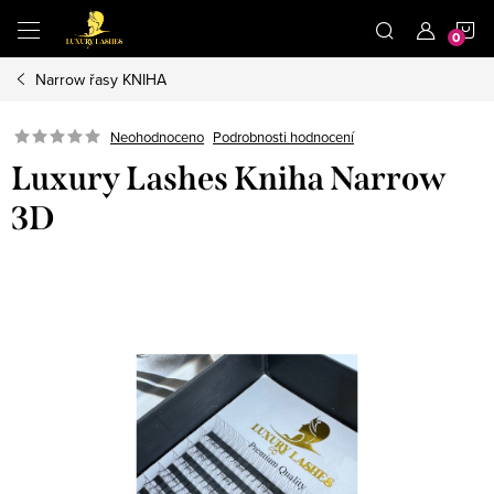
Přejít
N
na
obsah
Narrow řasy KNIHA
K
Neohodnoceno
Podrobnosti hodnocení
Luxury Lashes Kniha Narrow
3D