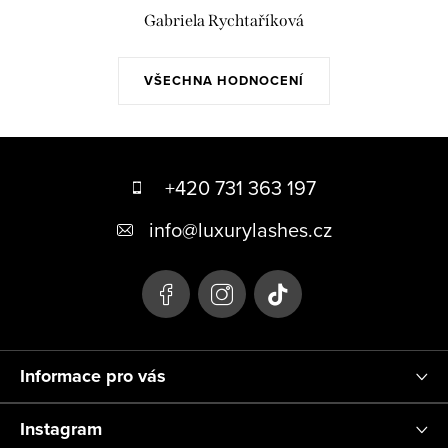
Gabriela Rychtaříková
VŠECHNA HODNOCENÍ
Z
á
+420 731 363 197
p
info
@
luxurylashes.cz
a
t
í
Informace pro vás
Instagram