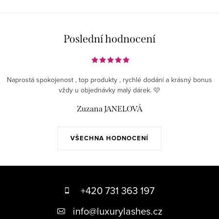
Poslední hodnocení
Naprostá spokojenost , top produkty , rychlé dodání a krásný bonus
vždy u objednávky malý dárek. 🩷
Zuzana JANELOVÁ
VŠECHNA HODNOCENÍ
Z
á
+420 731 363 197
p
info
@
luxurylashes.cz