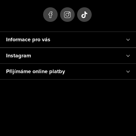
a
t
í
Informace pro vás
Instagram
Přijímáme online platby