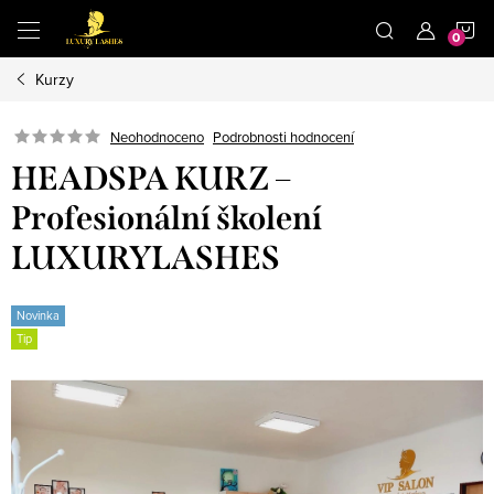
Přejít
N
na
obsah
Kurzy
K
Neohodnoceno
Podrobnosti hodnocení
HEADSPA KURZ –
Profesionální školení
LUXURYLASHES
Novinka
Tip