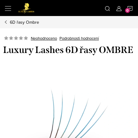
Přejít
N
na
obsah
6D řasy Ombre
K
Neohodnoceno
Podrobnosti hodnocení
Luxury Lashes 6D řasy OMBRE