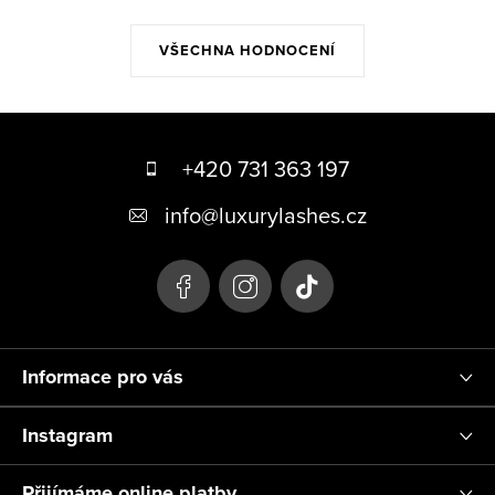
VŠECHNA HODNOCENÍ
Z
á
+420 731 363 197
p
info
@
luxurylashes.cz
a
t
í
Informace pro vás
Instagram
Přijímáme online platby