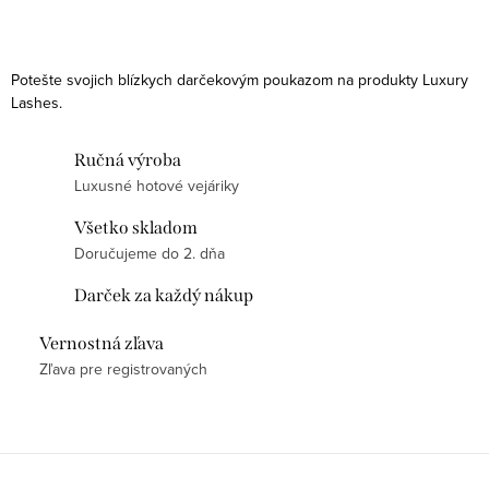
O
v
Potešte svojich blízkych darčekovým poukazom na produkty Luxury
l
Lashes.
á
d
Ručná výroba
a
Luxusné hotové vejáriky
c
Všetko skladom
i
Doručujeme do 2. dňa
e
Darček za každý nákup
p
r
Vernostná zľava
v
Zľava pre registrovaných
k
y
v
ý