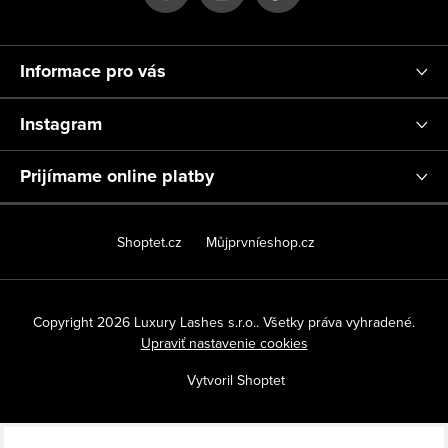
i
e
Informace pro vás
Instagram
Prijímame online platby
Shoptet.cz
Můjprvníeshop.cz
Copyright 2026
Luxury Lashes s.r.o.
. Všetky práva vyhradené.
Upraviť nastavenie cookies
Vytvoril Shoptet