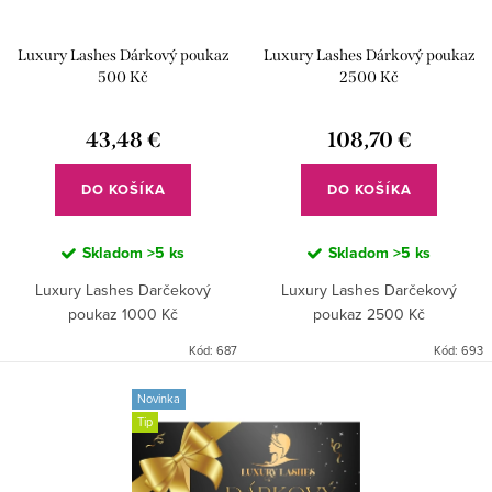
o
u
d
Luxury Lashes Dárkový poukaz
Luxury Lashes Dárkový poukaz
k
u
500 Kč
2500 Kč
t
k
o
43,48 €
108,70 €
t
v
o
DO KOŠÍKA
DO KOŠÍKA
v
Skladom
>5 ks
Skladom
>5 ks
Luxury Lashes Darčekový
Luxury Lashes Darčekový
poukaz 1000 Kč
poukaz 2500 Kč
Kód:
687
Kód:
693
Novinka
Tip