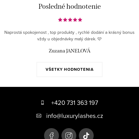
p
Posledné hodnotenie
i
s
u
Naprostá spokojenost , top produkty , rychlé dodání a krásný bonus
vždy u objednávky malý dárek. 🩷
Zuzana JANELOVÁ
VŠETKY HODNOTENIA
Z
á
+420 731 363 197
p
info
@
luxurylashes.cz
ä
t