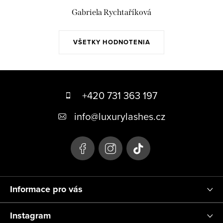
Gabriela Rychtaříková
VŠETKY HODNOTENIA
Z
á
+420 731 363 197
p
info
@
luxurylashes.cz
ä
t
i
e
Informace pro vás
Instagram