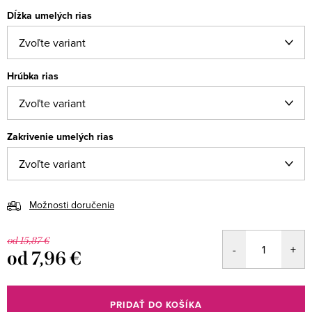
Dĺžka umelých rias
Hrúbka rias
Zakrivenie umelých rias
Možnosti doručenia
od 15,87 €
od
7,96 €
Jednotková
cena:
PRIDAŤ DO KOŠÍKA