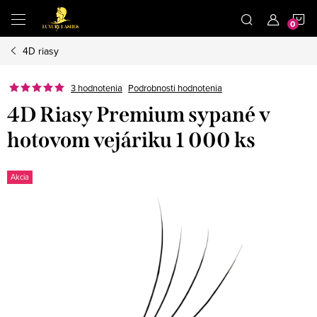
Prejsť
N
na
obsah
4D riasy
K
3 hodnotenia
Podrobnosti hodnotenia
4D Riasy Premium sypané v
hotovom vejáriku 1 000 ks
Akcia