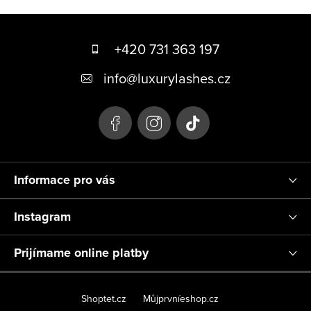
Z
á
+420 731 363 197
p
info
@
luxurylashes.cz
ä
t
i
e
Informace pro vás
Instagram
Prijímame online platby
Shoptet.cz
Můjprvníeshop.cz