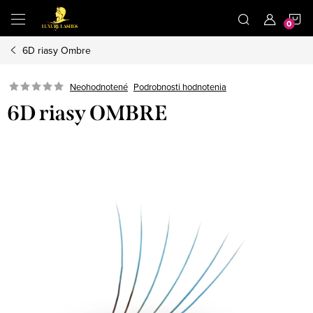
Prejsť
N
na
obsah
6D riasy Ombre
K
Neohodnotené
Podrobnosti hodnotenia
6D riasy OMBRE