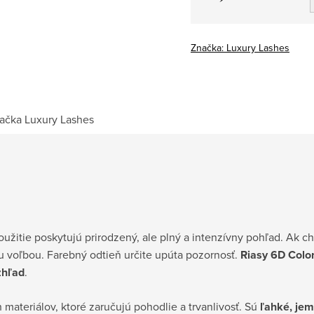
Jednotková
cena:
Značka:
Luxury Lashes
ačka
Luxury Lashes
užitie poskytujú prirodzený, ale plný a intenzívny pohľad. Ak ch
u voľbou. Farebný odtieň určite upúta pozornosť.
Riasy 6D Colo
zhľad
.
materiálov, ktoré zaručujú pohodlie a trvanlivosť. Sú
ľahké, je