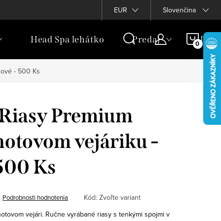
g
Vernostný program
EUR
Slovenčina
NÁKU
Head Spa lehátko
Predaj
Darč
KOŠÍ
žové - 500 Ks
 Riasy Premium
hotovom vejáriku -
500 Ks
Kód:
Zvoľte variant
Podrobnosti hodnotenia
otovom vejári. Ručne vyrábané riasy s tenkými spojmi v