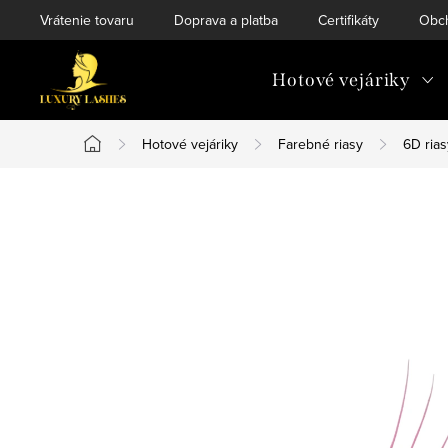
Prejsť
Vrátenie tovaru
Doprava a platba
Certifikáty
Obc
na
obsah
Hotové vejáriky
Hotové vejáriky
Farebné riasy
6D ria
Domov