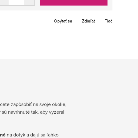
Opýtať sa
Zdieľať
Tlač
cete zapôsobiť na svoje okolie,
r
sú navrhnuté tak, aby vyzerali
mné
na dotyk a dajú sa ľahko