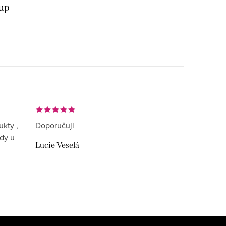
kup
ukty ,
Doporučuji
ždy u
Lucie Veselá