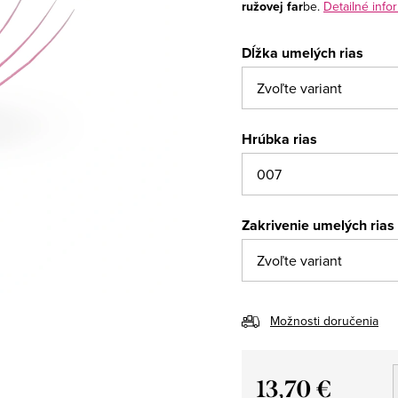
ružovej far
be.
Detailné info
Dĺžka umelých rias
Hrúbka rias
Zakrivenie umelých rias
Možnosti doručenia
13,70 €