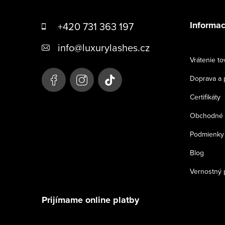
á
Informac
+420 731 363 197
p
info
@
luxurylashes.cz
ä
Vrátenie to
t
Doprava a 
i
Certifikáty
e
Obchodné 
Podmienky 
Blog
Vernostný 
Prijímame online platby