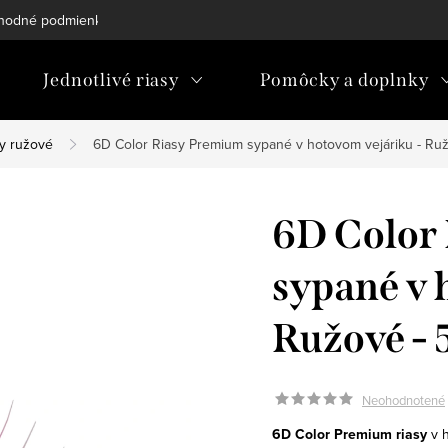
hodné podmienky
Podmienky ochrany osobných údajov
Blo
Jednotlivé riasy
Pomôcky a doplnky
sy ružové
6D Color Riasy Premium sypané v hotovom vejáriku - Ru
6D Color
sypané v 
Ružové - 
Neohodnotené
6D Color Premium riasy
v h